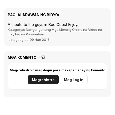
PAGLALARAWAN NG BIDYO:
A tribute to the guys in Bee Gees! Enjoy.
Kategorya:
Nangungunang Mga Libreng Online na Video na
may tag na Kasayahan
Idinagdag sa
09 Hun 2016
MGA KOMENTO
Mag-rehistro o mag-login para makapaglagay ng komento
Magrehistro
Mag Log in