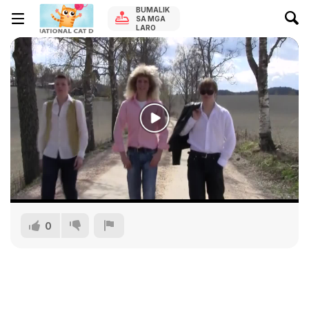
BUMALIK
SA MGA
LARO
0