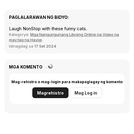
PAGLALARAWAN NG BIDYO:
Laugh NonStop with these funny cats.
Kategorya:
Mga Nangungunang Libreng Online na Video na
may tag na Hayop
Idinagdag sa
17 Set 2024
MGA KOMENTO
Mag-rehistro o mag-login para makapaglagay ng komento
Magrehistro
Mag Log in