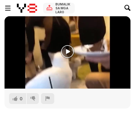
BUMALIK
SA MGA
LARO
0