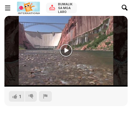
BUMALIK
SA MGA
LARO
1