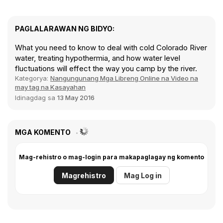
PAGLALARAWAN NG BIDYO:
What you need to know to deal with cold Colorado River
water, treating hypothermia, and how water level
fluctuations will effect the way you camp by the river.
Kategorya:
Nangungunang Mga Libreng Online na Video na
may tag na Kasayahan
Idinagdag sa
13 May 2016
MGA KOMENTO
Mag-rehistro o mag-login para makapaglagay ng komento
Magrehistro
Mag Log in