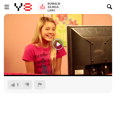
BUMALIK
SA MGA
LARO
1