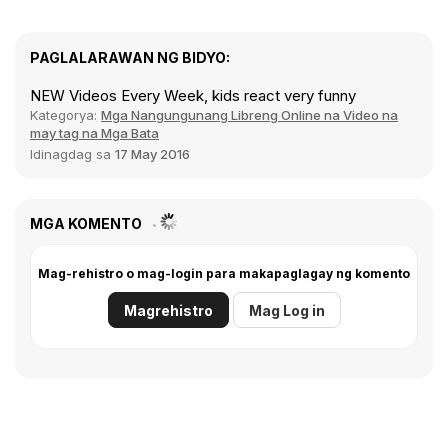
PAGLALARAWAN NG BIDYO:
NEW Videos Every Week, kids react very funny
Kategorya:
Mga Nangungunang Libreng Online na Video na
may tag na Mga Bata
Idinagdag sa
17 May 2016
MGA KOMENTO
Mag-rehistro o mag-login para makapaglagay ng komento
Magrehistro
Mag Log in