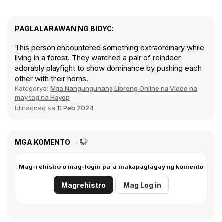
PAGLALARAWAN NG BIDYO:
This person encountered something extraordinary while
living in a forest. They watched a pair of reindeer
adorably playfight to show dominance by pushing each
other with their horns.
Kategorya:
Mga Nangungunang Libreng Online na Video na
may tag na Hayop
Idinagdag sa
11 Peb 2024
MGA KOMENTO
Mag-rehistro o mag-login para makapaglagay ng komento
Magrehistro
Mag Log in