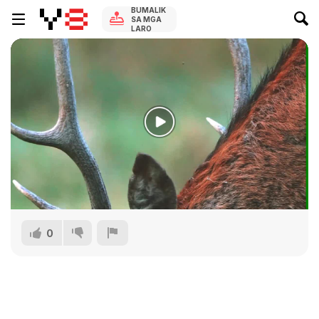
BUMALIK
SA MGA
LARO
0