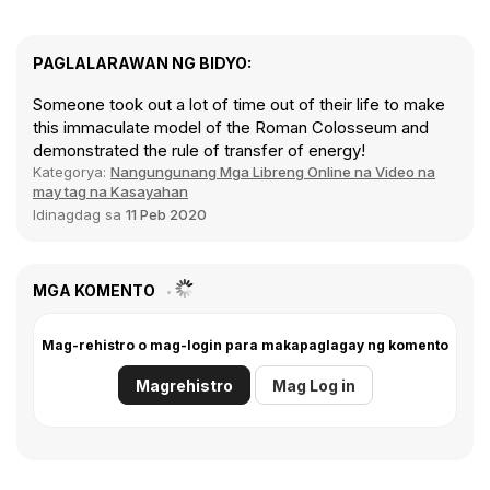
PAGLALARAWAN NG BIDYO:
Someone took out a lot of time out of their life to make
this immaculate model of the Roman Colosseum and
demonstrated the rule of transfer of energy!
Kategorya:
Nangungunang Mga Libreng Online na Video na
may tag na Kasayahan
Idinagdag sa
11 Peb 2020
MGA KOMENTO
Mag-rehistro o mag-login para makapaglagay ng komento
Magrehistro
Mag Log in