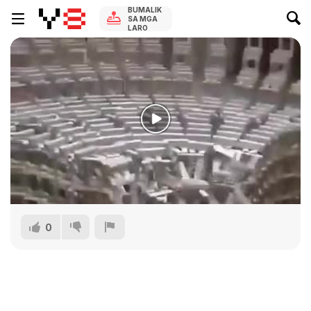
BUMALIK
SA MGA
LARO
0