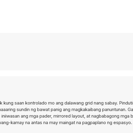
ak kung saan kontrolado mo ang dalawang grid nang sabay. Pinduti
 maaaring sundin ng bawat panig ang magkakaibang panuntunan. G
 iniiwasan ang mga pader, mirrored layout, at nagbabagong mga b
gawang-kamay na antas na may maingat na pagpaplano ng espasyo. 