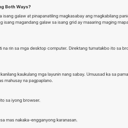
 ng Both Ways?
 isang galaw at pinapanatiling magkasabay ang magkabilang pan
ng isang magandang galaw sa isang grid ay maaaring maging map
i na rin sa mga desktop computer. Direktang tumatakbo ito sa bro
a kanilang kaukulang mga layunin nang sabay. Umuusad ka sa pam
mas mahusay na pagpaplano.
ito sa iyong browser.
ra sa mas nakaka-engganyong karanasan.