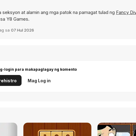
 seksyon at alamin ang mga patok na pamagat tulad ng
Fancy Di
d sa Y8 Games.
dag sa
07 Hul 2026
g-login para makapaglagay ng komento
ehistro
Mag Log in