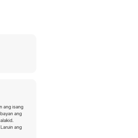
n ang isang
abayan ang
alakid.
Laruin ang