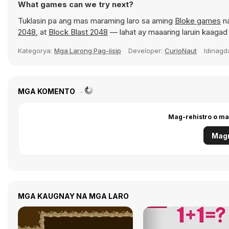
What games can we try next?
Tuklasin pa ang mas maraming laro sa aming
Bloke games
na
2048
, at
Block Blast 2048
— lahat ay maaaring laruin kaaga
Kategorya:
Mga Larong Pag-iisip
Developer:
CurioNaut
Idinag
MGA KOMENTO
Mag-rehistro o ma
Magr
MGA KAUGNAY NA MGA LARO