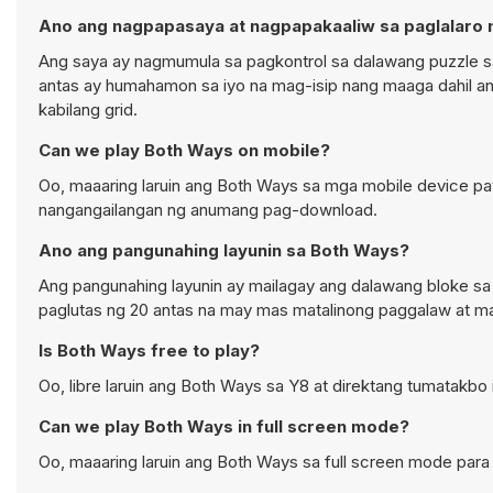
Ano ang nagpapasaya at nagpapakaaliw sa paglalaro
Ang saya ay nagmumula sa pagkontrol sa dalawang puzzle sa
antas ay humahamon sa iyo na mag-isip nang maaga dahil a
kabilang grid.
Can we play Both Ways on mobile?
Oo, maaaring laruin ang Both Ways sa mga mobile device pat
nangangailangan ng anumang pag-download.
Ano ang pangunahing layunin sa Both Ways?
Ang pangunahing layunin ay mailagay ang dalawang bloke s
paglutas ng 20 antas na may mas matalinong paggalaw at 
Is Both Ways free to play?
Oo, libre laruin ang Both Ways sa Y8 at direktang tumatakbo 
Can we play Both Ways in full screen mode?
Oo, maaaring laruin ang Both Ways sa full screen mode pa