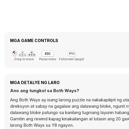
MGA GAME CONTROLS
Drag to move
Pause menu
Fullscreen (page)
MGA DETALYE NG LARO
Ano ang tungkol sa Both Ways?
Ang Both Ways ay isang larong puzzle na nakakapilipit ng ut
direksyon at sabay na gagalaw ang dalawang bloke, ngunit
dalawang bloke patungo sa kanilang tugmang layunin habang
Gamitin ang rewind kapag kinakailangan at lutasin ang 20 
larong Both Ways sa Y8 ngayon.