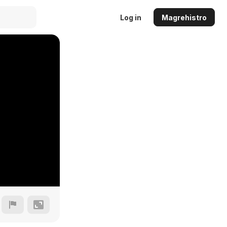
Log in
Magrehistro