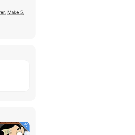
ver
,
Make 5
,