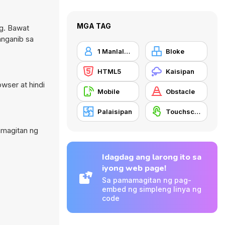
MGA TAG
ig. Bawat
anganib sa
1 Manlalaro
Bloke
HTML5
Kaisipan
wser at hindi
Mobile
Obstacle
Palaisipan
Touchscreen
amagitan ng
Idagdag ang larong ito sa
iyong web page!
Sa pamamagitan ng pag-
embed ng simpleng linya ng
code