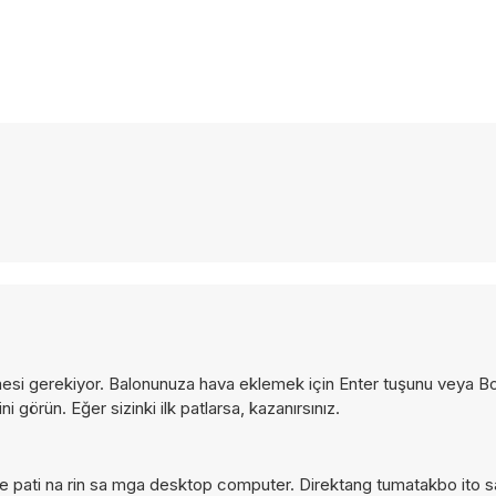
işirmesi gerekiyor. Balonunuza hava eklemek için Enter tuşunu veya B
 görün. Eğer sizinki ilk patlarsa, kazanırsınız.
e pati na rin sa mga desktop computer. Direktang tumatakbo ito s