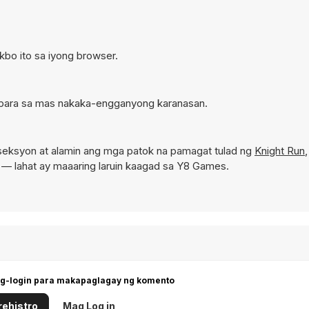
akbo ito sa iyong browser.
e para sa mas nakaka-engganyong karanasan.
seksyon at alamin ang mga patok na pamagat tulad ng
Knight Run
— lahat ay maaaring laruin kaagad sa Y8 Games.
g-login para makapaglagay ng komento
ehistro
Mag Log in