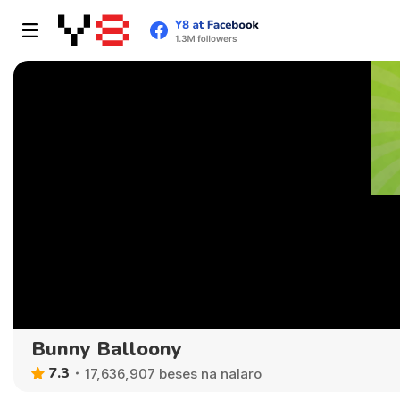
Bunny Balloony
7.3
17,636,907 beses na nalaro