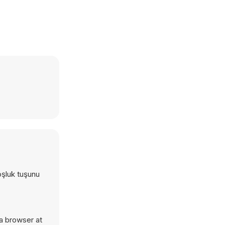
oşluk tuşunu
a browser at