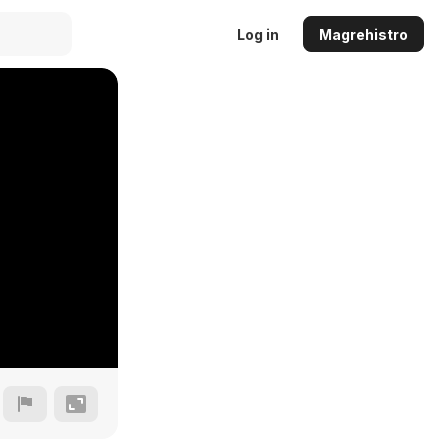
Log in
Magrehistro