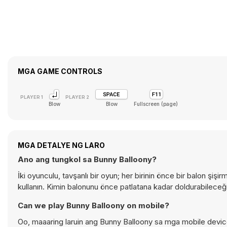
MGA GAME CONTROLS
Blow
Blow
Fullscreen (page)
MGA DETALYE NG LARO
Ano ang tungkol sa Bunny Balloony?
İki oyunculu, tavşanlı bir oyun; her birinin önce bir balon ş
kullanın. Kimin balonunu önce patlatana kadar doldurabileceğini
Can we play Bunny Balloony on mobile?
Oo, maaaring laruin ang Bunny Balloony sa mga mobile devic