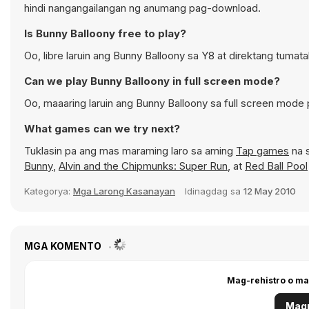
hindi nangangailangan ng anumang pag-download.
Is Bunny Balloony free to play?
Oo, libre laruin ang Bunny Balloony sa Y8 at direktang tumat
Can we play Bunny Balloony in full screen mode?
Oo, maaaring laruin ang Bunny Balloony sa full screen mod
What games can we try next?
Tuklasin pa ang mas maraming laro sa aming
Tap games
na 
Bunny
,
Alvin and the Chipmunks: Super Run
, at
Red Ball Pool
Kategorya:
Mga Larong Kasanayan
Idinagdag sa
12 May 2010
MGA KOMENTO
Mag-rehistro o ma
Magr