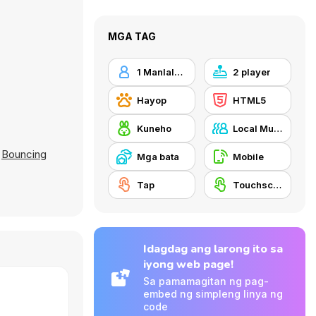
MGA TAG
1 Manlalaro
2 player
Hayop
HTML5
Kuneho
Local Multiplayer
,
Bouncing
Mga bata
Mobile
Tap
Touchscreen
Idagdag ang larong ito sa
iyong web page!
Sa pamamagitan ng pag-
embed ng simpleng linya ng
code