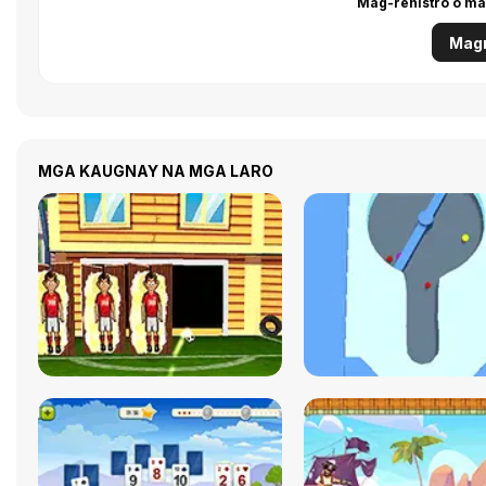
Mag-rehistro o ma
Magr
MGA KAUGNAY NA MGA LARO