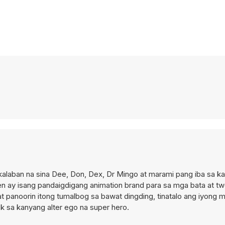
alaban na sina Dee, Don, Dex, Dr Mingo at marami pang iba sa k
cken ay isang pandaigdigang animation brand para sa mga bata at 
, at panoorin itong tumalbog sa bawat dingding, tinatalo ang iyong 
k sa kanyang alter ego na super hero.