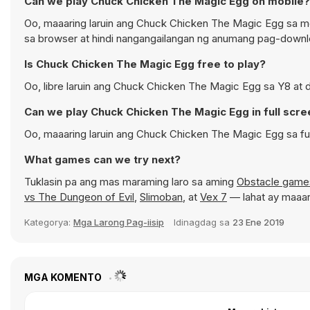
Can we play Chuck Chicken The Magic Egg on mobile?
Oo, maaaring laruin ang Chuck Chicken The Magic Egg sa mg
sa browser at hindi nangangailangan ng anumang pag-downl
Is Chuck Chicken The Magic Egg free to play?
Oo, libre laruin ang Chuck Chicken The Magic Egg sa Y8 at 
Can we play Chuck Chicken The Magic Egg in full scr
Oo, maaaring laruin ang Chuck Chicken The Magic Egg sa f
What games can we try next?
Tuklasin pa ang mas maraming laro sa aming
Obstacle game
vs The Dungeon of Evil
,
Slimoban
, at
Vex 7
— lahat ay maaar
Kategorya:
Mga Larong Pag-iisip
Idinagdag sa
23 Ene 2019
MGA KOMENTO