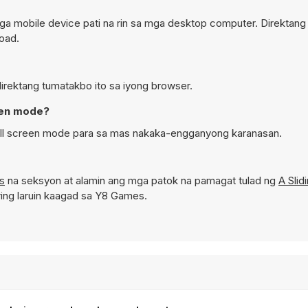
a mobile device pati na rin sa mga desktop computer. Direktang
oad.
direktang tumatakbo ito sa iyong browser.
een mode?
ull screen mode para sa mas nakaka-engganyong karanasan.
s
na seksyon at alamin ang mga patok na pamagat tulad ng
A Slid
ing laruin kaagad sa Y8 Games.