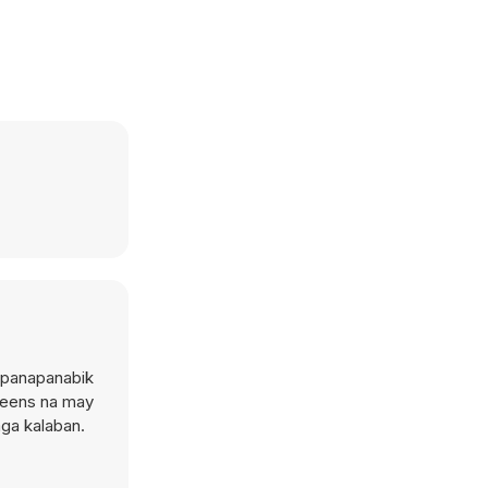
apanapanabik
tweens na may
mga kalaban.