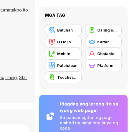
 tumatakbo ito
MGA TAG
Batuhan
Galing sa Mouse
HTML5
Kartun
Mobile
Obstacle
Palaisipan
Platform
ing Thing
,
Star
Touchscreen
Idagdag ang larong ito sa
iyong web page!
Sa pamamagitan ng pag-
embed ng simpleng linya ng
code