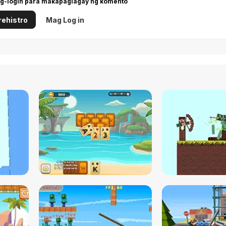
g-login para makapaglagay ng komento
ehistro
Mag Log in