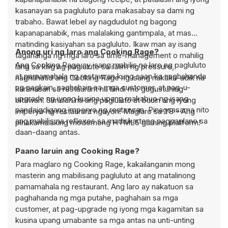
kasanayan sa pagluluto para makasabay sa dami ng
trabaho. Bawat lebel ay nagdudulot ng bagong
kapanapanabik, mas malalaking gantimpala, at mas
matinding kasiyahan sa pagluluto. Ikaw man ay isang
Anong uri ng laro ang Cooking Rage?
tagahanga ng mga laro sa time-management o mahilig
Ang Cooking Rage ay isang mabilis na laro ng pagluluto
lang sa kilig ng pagluluto sa ilalim ng pressure,
at pamamahala ng restawran kung saan ka naghahanda
naghahatid ang Cooking Rage ng isang nakaka-adik na
ng pagkain, naghahain sa mga customer, at nag-u-
karanasan sa restaurant na hindi mo gugustuhing
upgrade ng iyong kusina upang makabuo ng isang
bitawan. Simulan na ang pagluluto at buuin ang iyong
pandaigdigang imperyo ng restawran. Pinagsasama nito
imperyo ng restaurant ngayon! Maglaro sa Y8 - Ang
ang mabilis na reflexes sa madiskarteng pagpaplano sa
pinakamalaking modernong HTML5 gaming platform!
daan-daang antas.
Paano laruin ang Cooking Rage?
Para maglaro ng Cooking Rage, kakailanganin mong
masterin ang mabilisang pagluluto at ang matalinong
pamamahala ng restaurant. Ang laro ay nakatuon sa
paghahanda ng mga putahe, paghahain sa mga
customer, at pag-upgrade ng iyong mga kagamitan sa
kusina upang umabante sa mga antas na unti-unting