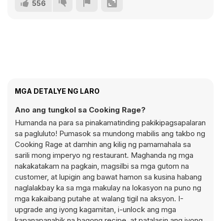
556
MGA DETALYE NG LARO
Ano ang tungkol sa Cooking Rage?
Humanda na para sa pinakamatinding pakikipagsapalaran
sa pagluluto! Pumasok sa mundong mabilis ang takbo ng
Cooking Rage at damhin ang kilig ng pamamahala sa
sarili mong imperyo ng restaurant. Maghanda ng mga
nakakatakam na pagkain, magsilbi sa mga gutom na
customer, at lupigin ang bawat hamon sa kusina habang
naglalakbay ka sa mga makulay na lokasyon na puno ng
mga kakaibang putahe at walang tigil na aksyon. I-
upgrade ang iyong kagamitan, i-unlock ang mga
kapanapanabik na bagong recipe, at patalasin ang iyong