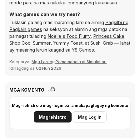
mode para sa mas nakaka-engganyong karanasan.
What games can we try next?
Tuklasin pa ang mas maraming laro sa aming
Pagsilbi ng
Pagkain games
na seksyon at alamin ang mga patok na
pamagat tulad ng
Noelle's Food Flurry
,
Princess Cake
Shop Cool Summer
,
Yummy Toast
, at
Sushi Grab
— lahat
ay maaaring laruin kaagad sa Y8 Games.
Kategorya:
Mga Larong Pamamahala at Simulation
Idinagdag sa
02 Hun 2026
MGA KOMENTO
Mag-rehistro o mag-login para makapaglagay ng komento
Magrehistro
Mag Log in