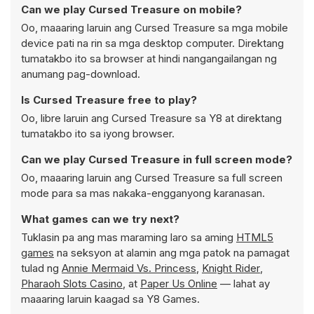
Can we play Cursed Treasure on mobile?
Oo, maaaring laruin ang Cursed Treasure sa mga mobile
device pati na rin sa mga desktop computer. Direktang
tumatakbo ito sa browser at hindi nangangailangan ng
anumang pag-download.
Is Cursed Treasure free to play?
Oo, libre laruin ang Cursed Treasure sa Y8 at direktang
tumatakbo ito sa iyong browser.
Can we play Cursed Treasure in full screen mode?
Oo, maaaring laruin ang Cursed Treasure sa full screen
mode para sa mas nakaka-engganyong karanasan.
What games can we try next?
Tuklasin pa ang mas maraming laro sa aming
HTML5
games
na seksyon at alamin ang mga patok na pamagat
tulad ng
Annie Mermaid Vs. Princess
,
Knight Rider
,
Pharaoh Slots Casino
, at
Paper Us Online
— lahat ay
maaaring laruin kaagad sa Y8 Games.