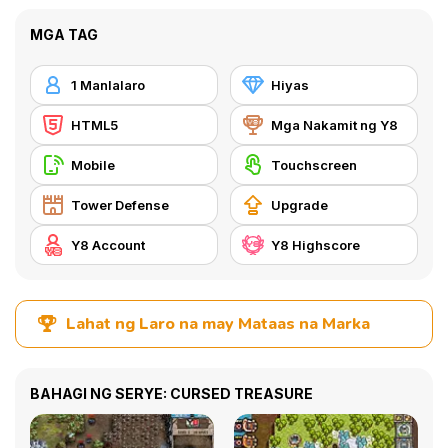
MGA TAG
1 Manlalaro
Hiyas
HTML5
Mga Nakamit ng Y8
Mobile
Touchscreen
Tower Defense
Upgrade
Y8 Account
Y8 Highscore
Lahat ng Laro na may Mataas na Marka
BAHAGI NG SERYE: CURSED TREASURE