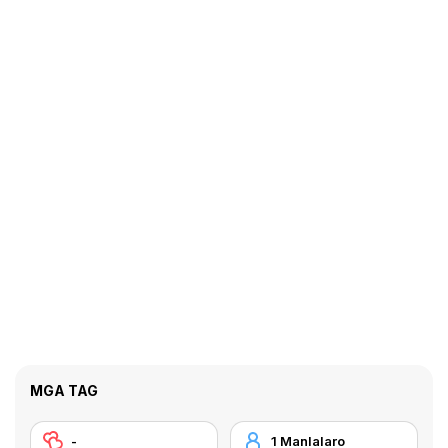
MGA TAG
-
1 Manlalaro