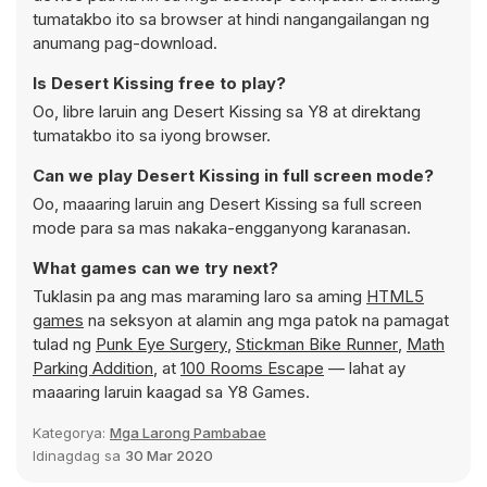
tumatakbo ito sa browser at hindi nangangailangan ng
anumang pag-download.
Is Desert Kissing free to play?
Oo, libre laruin ang Desert Kissing sa Y8 at direktang
tumatakbo ito sa iyong browser.
Can we play Desert Kissing in full screen mode?
Oo, maaaring laruin ang Desert Kissing sa full screen
mode para sa mas nakaka-engganyong karanasan.
What games can we try next?
Tuklasin pa ang mas maraming laro sa aming
HTML5
games
na seksyon at alamin ang mga patok na pamagat
tulad ng
Punk Eye Surgery
,
Stickman Bike Runner
,
Math
Parking Addition
, at
100 Rooms Escape
— lahat ay
maaaring laruin kaagad sa Y8 Games.
Kategorya:
Mga Larong Pambabae
Idinagdag sa
30 Mar 2020