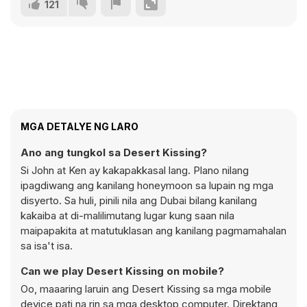
121
MGA DETALYE NG LARO
Ano ang tungkol sa Desert Kissing?
Si John at Ken ay kakapakkasal lang. Plano nilang
ipagdiwang ang kanilang honeymoon sa lupain ng mga
disyerto. Sa huli, pinili nila ang Dubai bilang kanilang
kakaiba at di-malilimutang lugar kung saan nila
maipapakita at matutuklasan ang kanilang pagmamahalan
sa isa't isa.
Can we play Desert Kissing on mobile?
Oo, maaaring laruin ang Desert Kissing sa mga mobile
device pati na rin sa mga desktop computer. Direktang