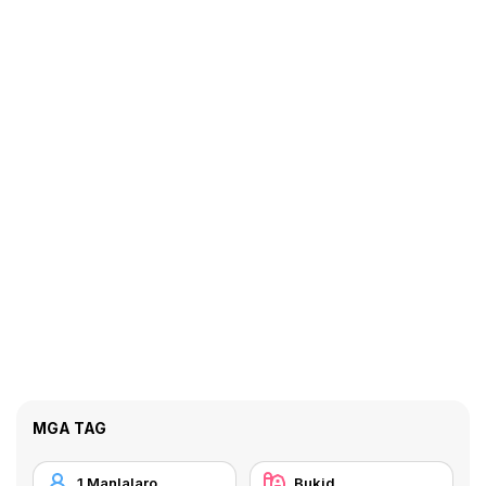
MGA TAG
1 Manlalaro
Bukid