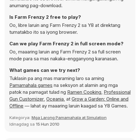
anumang pag-download.
Is Farm Frenzy 2 free to play?
Oo, libre laruin ang Farm Frenzy 2 sa Y8 at direktang
tumatakbo ito sa iyong browser.
Can we play Farm Frenzy 2 in full screen mode?
Oo, maaaring laruin ang Farm Frenzy 2 sa full screen
mode para sa mas nakaka-engganyong karanasan.
What games can we try next?
Tuklasin pa ang mas maraming laro sa aming
Pamamahala games
na seksyon at alamin ang mga
patok na pamagat tulad ng
Ramen Cooking
,
Professional
Gun Customizer
,
Oceania
, at
Grow a Garden: Online and
Offline
— lahat ay maaaring laruin kaagad sa Y8 Games.
Kategorya:
Mga Larong Pamamahala at Simulation
Idinagdag sa
15 Hun 2010