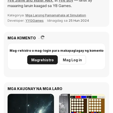
Fire Steve and Water Alex
, at
Fire Boy
— lahat ay
maaaring laruin kaagad sa Y8 Games.
Kategorya:
Mga Larong Pamamahala at Simulation
Developer:
YYGGames
Idinagdag sa
25 Hun 2024
MGA KOMENTO
Mag-rehistro o mag-login para makapaglagay ng komento
Magrehistro
Mag Log in
MGA KAUGNAY NA MGA LARO