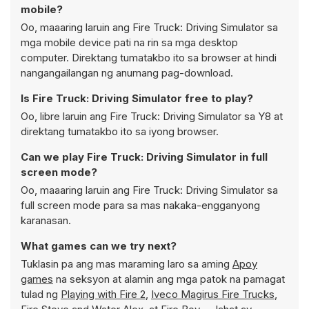
mobile?
Oo, maaaring laruin ang Fire Truck: Driving Simulator sa
mga mobile device pati na rin sa mga desktop
computer. Direktang tumatakbo ito sa browser at hindi
nangangailangan ng anumang pag-download.
Is Fire Truck: Driving Simulator free to play?
Oo, libre laruin ang Fire Truck: Driving Simulator sa Y8 at
direktang tumatakbo ito sa iyong browser.
Can we play Fire Truck: Driving Simulator in full
screen mode?
Oo, maaaring laruin ang Fire Truck: Driving Simulator sa
full screen mode para sa mas nakaka-engganyong
karanasan.
What games can we try next?
Tuklasin pa ang mas maraming laro sa aming
Apoy
games
na seksyon at alamin ang mga patok na pamagat
tulad ng
Playing with Fire 2
,
Iveco Magirus Fire Trucks
,