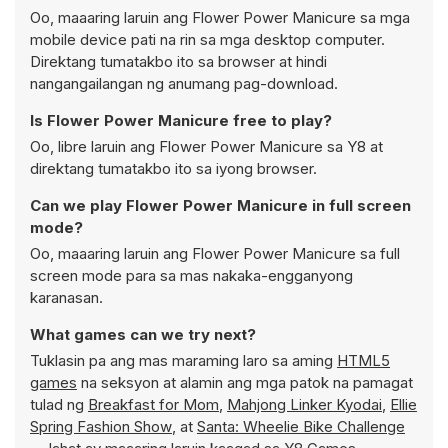
Oo, maaaring laruin ang Flower Power Manicure sa mga
mobile device pati na rin sa mga desktop computer.
Direktang tumatakbo ito sa browser at hindi
nangangailangan ng anumang pag-download.
Is Flower Power Manicure free to play?
Oo, libre laruin ang Flower Power Manicure sa Y8 at
direktang tumatakbo ito sa iyong browser.
Can we play Flower Power Manicure in full screen
mode?
Oo, maaaring laruin ang Flower Power Manicure sa full
screen mode para sa mas nakaka-engganyong
karanasan.
What games can we try next?
Tuklasin pa ang mas maraming laro sa aming
HTML5
games
na seksyon at alamin ang mga patok na pamagat
tulad ng
Breakfast for Mom
,
Mahjong Linker Kyodai
,
Ellie
Spring Fashion Show
, at
Santa: Wheelie Bike Challenge