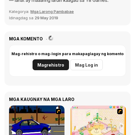
— lahat ay maaaring laruin kaagad sa Y8 Games.
Kategorya:
Mga Larong Pambabae
Idinagdag sa
29 May 2019
MGA KOMENTO
Mag-rehistro o mag-login para makapaglagay ng komento
Magrehistro
Mag Log in
MGA KAUGNAY NA MGA LARO