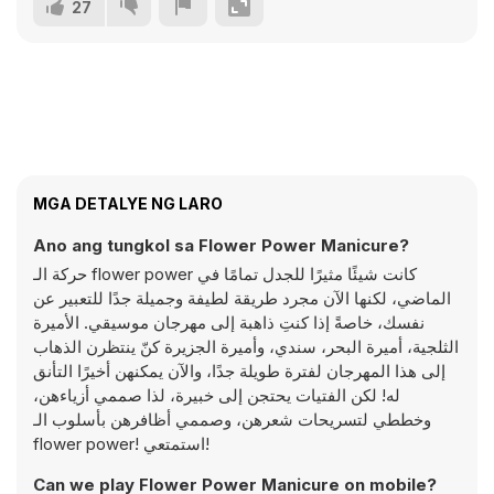
27
MGA DETALYE NG LARO
Ano ang tungkol sa Flower Power Manicure?
حركة الـ flower power كانت شيئًا مثيرًا للجدل تمامًا في
الماضي، لكنها الآن مجرد طريقة لطيفة وجميلة جدًا للتعبير عن
نفسك، خاصةً إذا كنتِ ذاهبة إلى مهرجان موسيقي. الأميرة
الثلجية، أميرة البحر، سندي، وأميرة الجزيرة كنّ ينتظرن الذهاب
إلى هذا المهرجان لفترة طويلة جدًا، والآن يمكنهن أخيرًا التأنق
له! لكن الفتيات يحتجن إلى خبيرة، لذا صممي أزياءهن،
وخططي لتسريحات شعرهن، وصممي أظافرهن بأسلوب الـ
flower power! استمتعي!
Can we play Flower Power Manicure on mobile?