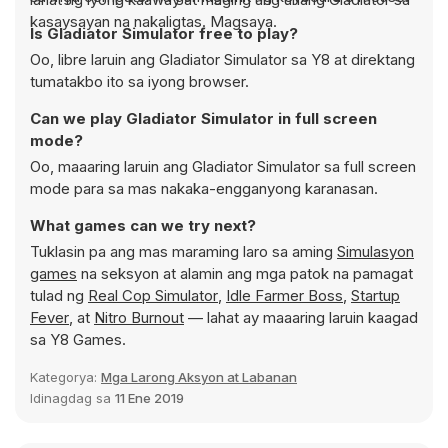
kasaysayan na nakaligtas. Magsaya.
Is Gladiator Simulator free to play?
Oo, libre laruin ang Gladiator Simulator sa Y8 at direktang
tumatakbo ito sa iyong browser.
Can we play Gladiator Simulator in full screen
mode?
Oo, maaaring laruin ang Gladiator Simulator sa full screen
mode para sa mas nakaka-engganyong karanasan.
What games can we try next?
Tuklasin pa ang mas maraming laro sa aming
Simulasyon
games
na seksyon at alamin ang mga patok na pamagat
tulad ng
Real Cop Simulator
,
Idle Farmer Boss
,
Startup
Fever
, at
Nitro Burnout
— lahat ay maaaring laruin kaagad
sa Y8 Games.
Kategorya:
Mga Larong Aksyon at Labanan
Idinagdag sa
11 Ene 2019