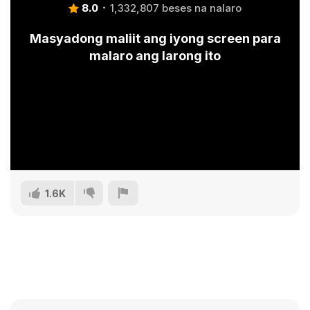
8.0
1,332,807 beses na nalaro
Masyadong maliit ang iyong screen para
malaro ang larong ito
1.6K