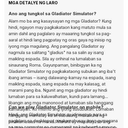
MGA DETALYE NG LARO
Ano ang tungkol sa Gladiator Simulator?
Alam mo ba ang kasaysayan ng mga Gladiator? Kung
hindi, ngayon may pagkakataon kang matuto mula sa
amin dahil ang paglalaro ay maaaring tungkol sa pag-
aaral at hindi lang pagpatay ng oras gaya ng iniisip ng
iyong mga magulang. Ang pangalang Gladiator ay
nagmula sa salitang "gladius" na sa salin ay isang
maikling espada. Sila ay orihinal na lumalaban sa
sinaunang Roma. Gayunpaman, binibigyan ka ng
Gladiator Simulator ng pagkakataong subukan ang iba't
ibang armas – isang dalawang-kamay na espada, isang
maikling espada, isang espada na may kalasag, at
marami pang iba. Ngunit ang mga gladiator ay hindi
lumaban para sa kaluwalhatian, kundi para lamang
libangin ang mga manonood at lumaban sila hanggang
Can we play Gladiator Simulator on mobile?
kamatayan. Ito mismo ang iyong susubukan. Lumaban
Hindi, ang Gladiator Simulator ay idinisenyo para sa
hanggang mamatay ka at subukang makakuha ng
paglalaro sa desktop at pinakamahusay itong gumagana
pinakamataas na marka. Marahil ay mapatay mo ang
sa mga computer na gumagamit ng keyboard o mouse.
lahat ng iyong kaaway at maging ang unang Gladiator sa