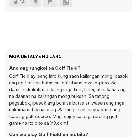
14
MGA DETALYE NG LARO
Ano ang tungkol sa Golf Field?
Golf Field ay isang laro kung saan kailangan mong ipasok
ang golf ball sa butas sa iba't ibang level ng laro. Sa
daan, makakaharap ka ng mga tinik, laser, at nakaharang
na daanan na kailangan mong buksan. Sa tatlong
pagsubok, ipasok ang bola sa butas at iwasan ang mga
nakamamatay na bitag. Sa ilang level, nagbabago ang
taas ng golf course. Mag-enjoy sa paglalaro ng golf
game na ito dito sa Y8.com!
Can we play Golf Field on mobile?