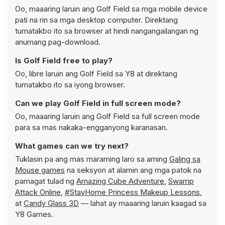
Oo, maaaring laruin ang Golf Field sa mga mobile device
pati na rin sa mga desktop computer. Direktang
tumatakbo ito sa browser at hindi nangangailangan ng
anumang pag-download.
Is Golf Field free to play?
Oo, libre laruin ang Golf Field sa Y8 at direktang
tumatakbo ito sa iyong browser.
Can we play Golf Field in full screen mode?
Oo, maaaring laruin ang Golf Field sa full screen mode
para sa mas nakaka-engganyong karanasan.
What games can we try next?
Tuklasin pa ang mas maraming laro sa aming
Galing sa
Mouse games
na seksyon at alamin ang mga patok na
pamagat tulad ng
Amazing Cube Adventure
,
Swamp
Attack Online
,
#StayHome Princess Makeup Lessons
,
at
Candy Glass 3D
— lahat ay maaaring laruin kaagad sa
Y8 Games.