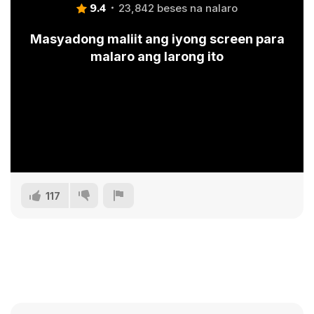
9.4
23,842 beses na nalaro
Masyadong maliit ang iyong screen para
malaro ang larong ito
117