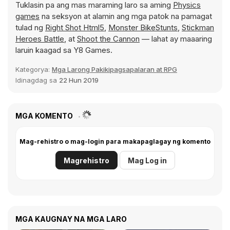
Tuklasin pa ang mas maraming laro sa aming
Physics
games
na seksyon at alamin ang mga patok na pamagat
tulad ng
Right Shot Html5
,
Monster BikeStunts
,
Stickman
Heroes Battle
, at
Shoot the Cannon
— lahat ay maaaring
laruin kaagad sa Y8 Games.
Kategorya:
Mga Larong Pakikipagsapalaran at RPG
Idinagdag sa
22 Hun 2019
MGA KOMENTO
Mag-rehistro o mag-login para makapaglagay ng komento
Magrehistro
Mag Log in
MGA KAUGNAY NA MGA LARO