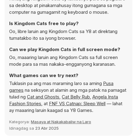
sa desktop at pinakamahusay itong gumagana sa mga
computer na gumagamit ng keyboard o mouse.
Is Kingdom Cats free to play?
Oo, libre laruin ang Kingdom Cats sa Y8 at direktang
tumatakbo ito sa iyong browser.
Can we play Kingdom Cats in full screen mode?
Oo, maaaring laruin ang Kingdom Cats sa full screen
mode para sa mas nakaka-engganyong karanasan.
What games can we try next?
Tuklasin pa ang mas maraming laro sa aming
Pusa
games
na seksyon at alamin ang mga patok na pamagat
tulad ng
Cat and Ghosts
,
Cat Belly Rub
,
Angela Insta
Fashion Stories
, at
FNF VS Catnap: Sleep Well
— lahat
ay maaaring laruin kaagad sa Y8 Games.
Kategorya:
Masaya at Nakakabaliw na Laro
Idinagdag sa
23 Abr 2025