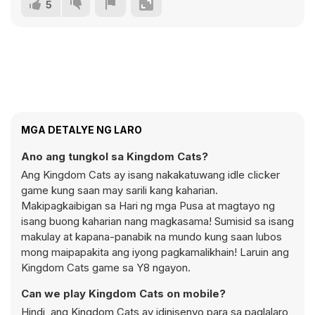
5
MGA DETALYE NG LARO
Ano ang tungkol sa Kingdom Cats?
Ang Kingdom Cats ay isang nakakatuwang idle clicker
game kung saan may sarili kang kaharian.
Makipagkaibigan sa Hari ng mga Pusa at magtayo ng
isang buong kaharian nang magkasama! Sumisid sa isang
makulay at kapana-panabik na mundo kung saan lubos
mong maipapakita ang iyong pagkamalikhain! Laruin ang
Kingdom Cats game sa Y8 ngayon.
Can we play Kingdom Cats on mobile?
Hindi, ang Kingdom Cats ay idinisenyo para sa paglalaro