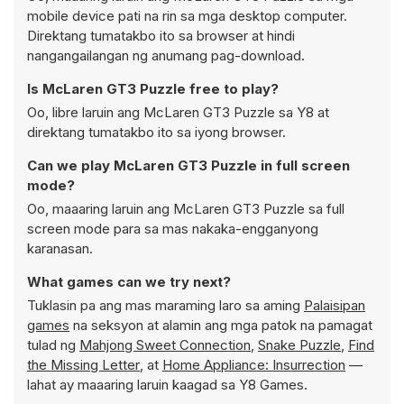
mobile device pati na rin sa mga desktop computer.
Direktang tumatakbo ito sa browser at hindi
nangangailangan ng anumang pag-download.
Is McLaren GT3 Puzzle free to play?
Oo, libre laruin ang McLaren GT3 Puzzle sa Y8 at
direktang tumatakbo ito sa iyong browser.
Can we play McLaren GT3 Puzzle in full screen
mode?
Oo, maaaring laruin ang McLaren GT3 Puzzle sa full
screen mode para sa mas nakaka-engganyong
karanasan.
What games can we try next?
Tuklasin pa ang mas maraming laro sa aming
Palaisipan
games
na seksyon at alamin ang mga patok na pamagat
tulad ng
Mahjong Sweet Connection
,
Snake Puzzle
,
Find
the Missing Letter
, at
Home Appliance: Insurrection
—
lahat ay maaaring laruin kaagad sa Y8 Games.