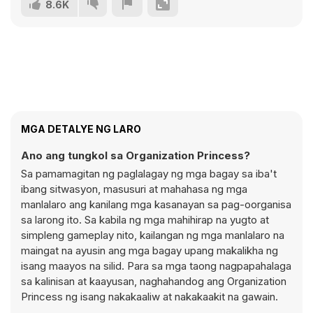
8.6K
MGA DETALYE NG LARO
Ano ang tungkol sa Organization Princess?
Sa pamamagitan ng paglalagay ng mga bagay sa iba't
ibang sitwasyon, masusuri at mahahasa ng mga
manlalaro ang kanilang mga kasanayan sa pag-oorganisa
sa larong ito. Sa kabila ng mga mahihirap na yugto at
simpleng gameplay nito, kailangan ng mga manlalaro na
maingat na ayusin ang mga bagay upang makalikha ng
isang maayos na silid. Para sa mga taong nagpapahalaga
sa kalinisan at kaayusan, naghahandog ang Organization
Princess ng isang nakakaaliw at nakakaakit na gawain.