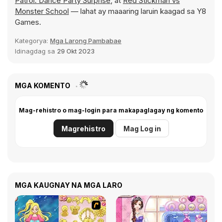
Patrol: Dance Party Surprise
, at
Red Stickman vs
Monster School
— lahat ay maaaring laruin kaagad sa Y8
Games.
Kategorya:
Mga Larong Pambabae
Idinagdag sa
29 Okt 2023
MGA KOMENTO
Mag-rehistro o mag-login para makapaglagay ng komento
Magrehistro
Mag Log in
MGA KAUGNAY NA MGA LARO