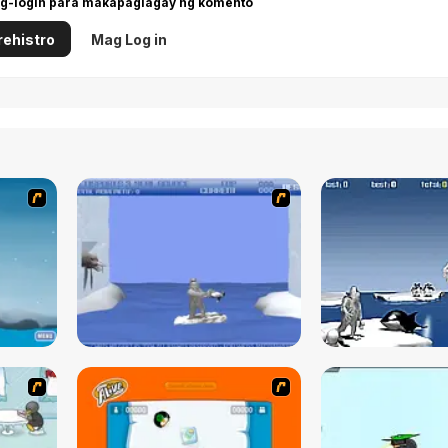
g-login para makapaglagay ng komento
ehistro
Mag Log in