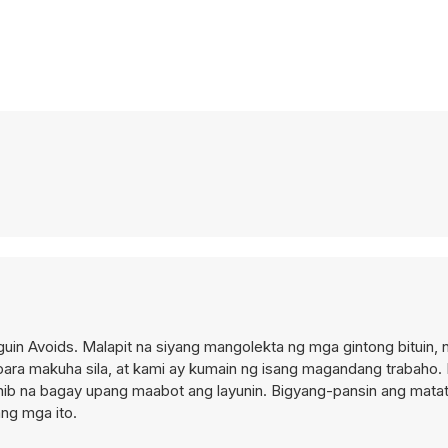
enguin Avoids. Malapit na siyang mangolekta ng mga gintong bituin
a makuha sila, at kami ay kumain ng isang magandang trabaho. I
nib na bagay upang maabot ang layunin. Bigyang-pansin ang matata
ang mga ito.