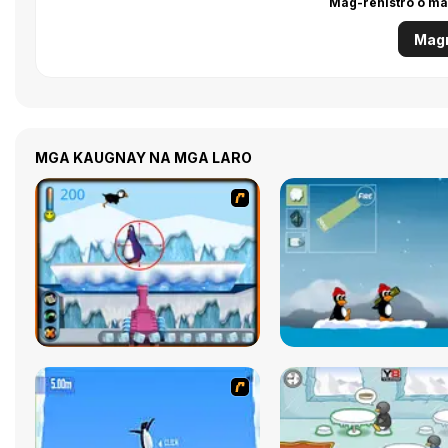
Mag-rehistro o ma
Magr
MGA KAUGNAY NA MGA LARO