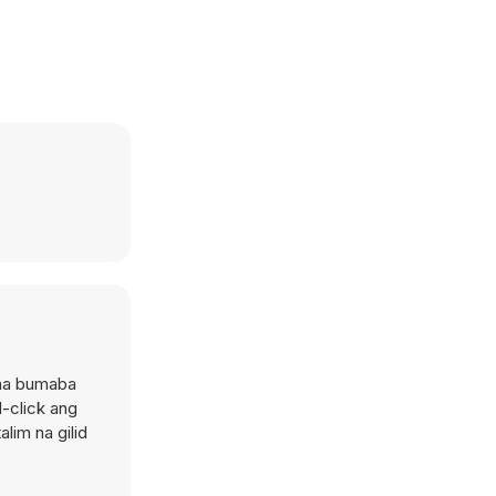
, na bumaba
-click ang
lim na gilid