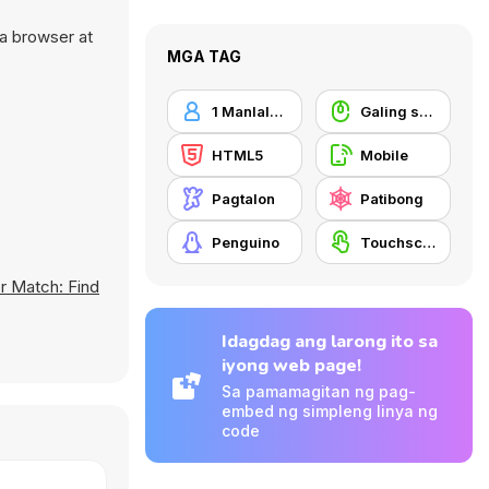
sa browser at
MGA TAG
1 Manlalaro
Galing sa Mouse
HTML5
Mobile
Pagtalon
Patibong
Penguino
Touchscreen
r Match: Find
Idagdag ang larong ito sa
iyong web page!
Sa pamamagitan ng pag-
embed ng simpleng linya ng
code