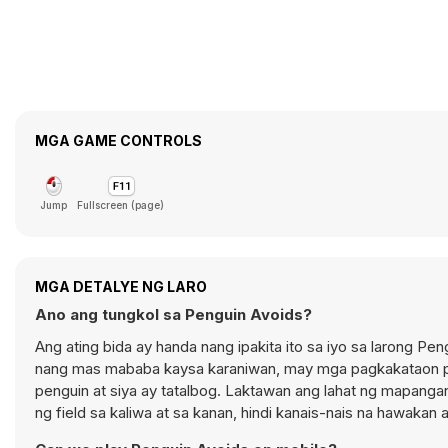
MGA GAME CONTROLS
Jump
Fullscreen (page)
MGA DETALYE NG LARO
Ano ang tungkol sa Penguin Avoids?
Ang ating bida ay handa nang ipakita ito sa iyo sa larong P
nang mas mababa kaysa karaniwan, may mga pagkakataon par
penguin at siya ay tatalbog. Laktawan ang lahat ng mapanga
ng field sa kaliwa at sa kanan, hindi kanais-nais na hawakan 