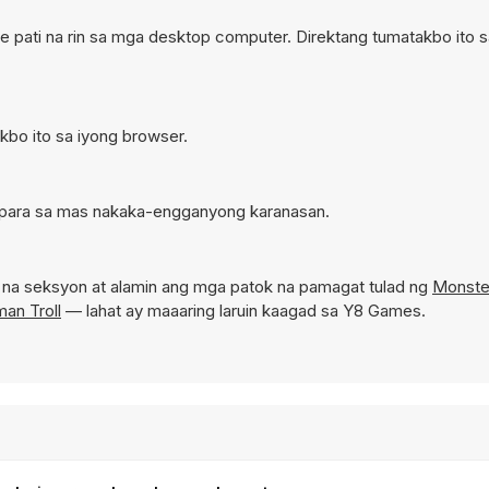
e pati na rin sa mga desktop computer. Direktang tumatakbo ito 
akbo ito sa iyong browser.
e para sa mas nakaka-engganyong karanasan.
na seksyon at alamin ang mga patok na pamagat tulad ng
Monste
man Troll
— lahat ay maaaring laruin kaagad sa Y8 Games.