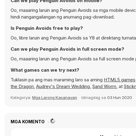
Can we play Penguin Avoids on mobile?
Oo, maaaring laruin ang Penguin Avoids sa mga mobile devic
hindi nangangailangan ng anumang pag-download.
Is Penguin Avoids free to play?
Oo, libre laruin ang Penguin Avoids sa Y8 at direktang tumat
Can we play Penguin Avoids in full screen mode?
Oo, maaaring laruin ang Penguin Avoids sa full screen mod
What games can we try next?
Tuklasin pa ang mas maraming laro sa aming
HTML5 games
the Dragon
,
Audrey's Dream Wedding
,
Sand Worm
, at
Stick
Kategorya:
Mga Larong Kasanayan
Idinagdag sa
03 Hun 2020
MGA KOMENTO