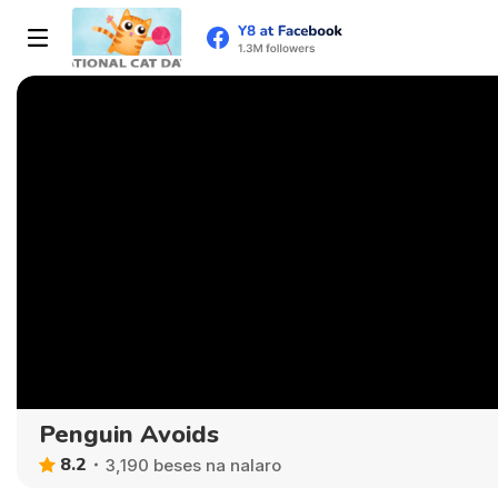
Penguin Avoids
8.2
3,190 beses na nalaro