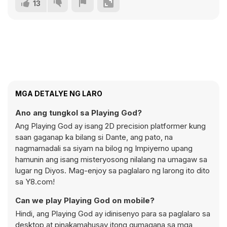
13
MGA DETALYE NG LARO
Ano ang tungkol sa Playing God?
Ang Playing God ay isang 2D precision platformer kung
saan gaganap ka bilang si Dante, ang pato, na
nagmamadali sa siyam na bilog ng Impiyerno upang
hamunin ang isang misteryosong nilalang na umagaw sa
lugar ng Diyos. Mag-enjoy sa paglalaro ng larong ito dito
sa Y8.com!
Can we play Playing God on mobile?
Hindi, ang Playing God ay idinisenyo para sa paglalaro sa
desktop at pinakamahusay itong gumagana sa mga