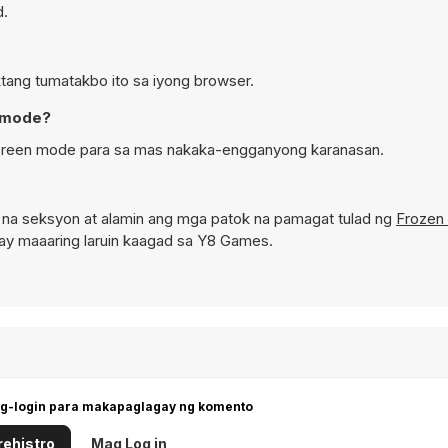
d.
ktang tumatakbo ito sa iyong browser.
n mode?
 screen mode para sa mas nakaka-engganyong karanasan.
na seksyon at alamin ang mga patok na pamagat tulad ng
Frozen
ay maaaring laruin kaagad sa Y8 Games.
g-login para makapaglagay ng komento
ehistro
Mag Log in