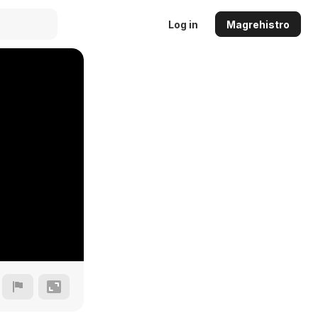
Log in
Magrehistro