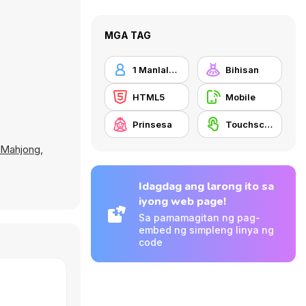
MGA TAG
1 Manlalaro
Bihisan
HTML5
Mobile
Prinsesa
Touchscreen
 Mahjong
,
Idagdag ang larong ito sa
iyong web page!
Sa pamamagitan ng pag-
embed ng simpleng linya ng
code