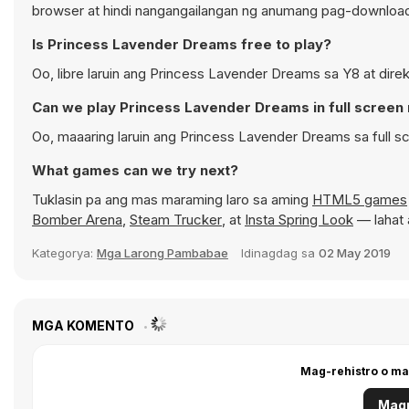
browser at hindi nangangailangan ng anumang pag-downloa
Is Princess Lavender Dreams free to play?
Oo, libre laruin ang Princess Lavender Dreams sa Y8 at dire
Can we play Princess Lavender Dreams in full scree
Oo, maaaring laruin ang Princess Lavender Dreams sa full
What games can we try next?
Tuklasin pa ang mas maraming laro sa aming
HTML5 games
Bomber Arena
,
Steam Trucker
, at
Insta Spring Look
— lahat 
Kategorya:
Mga Larong Pambabae
Idinagdag sa
02 May 2019
MGA KOMENTO
Mag-rehistro o ma
Magr