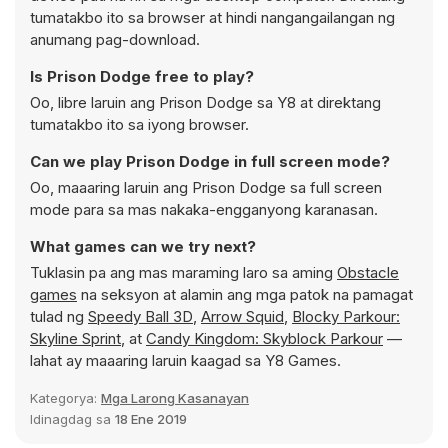
tumatakbo ito sa browser at hindi nangangailangan ng
anumang pag-download.
Is Prison Dodge free to play?
Oo, libre laruin ang Prison Dodge sa Y8 at direktang
tumatakbo ito sa iyong browser.
Can we play Prison Dodge in full screen mode?
Oo, maaaring laruin ang Prison Dodge sa full screen
mode para sa mas nakaka-engganyong karanasan.
What games can we try next?
Tuklasin pa ang mas maraming laro sa aming
Obstacle
games
na seksyon at alamin ang mga patok na pamagat
tulad ng
Speedy Ball 3D
,
Arrow Squid
,
Blocky Parkour:
Skyline Sprint
, at
Candy Kingdom: Skyblock Parkour
—
lahat ay maaaring laruin kaagad sa Y8 Games.
Kategorya:
Mga Larong Kasanayan
Idinagdag sa
18 Ene 2019