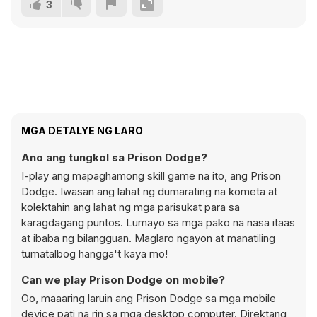
3
MGA DETALYE NG LARO
Ano ang tungkol sa Prison Dodge?
I-play ang mapaghamong skill game na ito, ang Prison
Dodge. Iwasan ang lahat ng dumarating na kometa at
kolektahin ang lahat ng mga parisukat para sa
karagdagang puntos. Lumayo sa mga pako na nasa itaas
at ibaba ng bilangguan. Maglaro ngayon at manatiling
tumatalbog hangga't kaya mo!
Can we play Prison Dodge on mobile?
Oo, maaaring laruin ang Prison Dodge sa mga mobile
device pati na rin sa mga desktop computer. Direktang