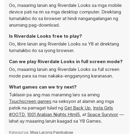
Oo, maaaring laruin ang Riverdale Looks sa mga mobile
device pati na rin sa mga desktop computer. Direktang
tumatakbo ito sa browser at hindi nangangailangan ng
anumang pag-download.
Is Riverdale Looks free to play?
Oo, libre laruin ang Riverdale Looks sa Y8 at direktang
tumatakbo ito sa iyong browser.
Can we play Riverdale Looks in full screen mode?
Oo, maaaring laruin ang Riverdale Looks sa full screen
mode para sa mas nakaka-engganyong karanasan.
What games can we try next?
Tuklasin pa ang mas maraming laro sa aming
Touchscreen games
na seksyon at alamin ang mga
patok na pamagat tulad ng
Get Back Up
,
Insta Girls
#OOTD
,
1001 Arabian Nights Html5
, at
Space Survivor
—
lahat ay maaaring laruin kaagad sa Y8 Games.
Kategorya:
Mga Larong Pambabae