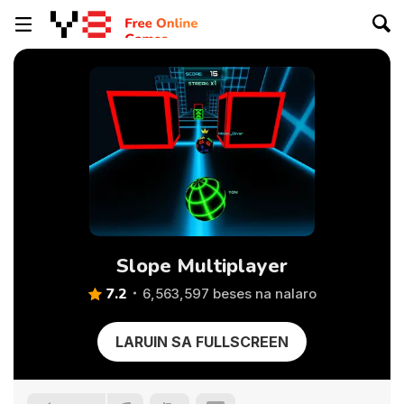
Slope Multiplayer
7.2
6,563,597 beses na nalaro
LARUIN SA FULLSCREEN