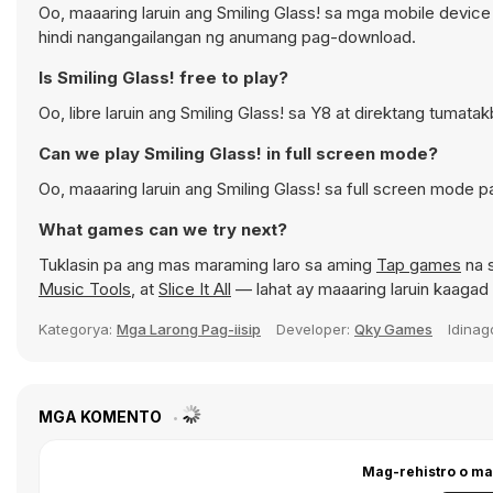
Oo, maaaring laruin ang Smiling Glass! sa mga mobile device
hindi nangangailangan ng anumang pag-download.
Is Smiling Glass! free to play?
Oo, libre laruin ang Smiling Glass! sa Y8 at direktang tumata
Can we play Smiling Glass! in full screen mode?
Oo, maaaring laruin ang Smiling Glass! sa full screen mode
What games can we try next?
Tuklasin pa ang mas maraming laro sa aming
Tap games
na 
Music Tools
, at
Slice It All
— lahat ay maaaring laruin kaaga
Kategorya:
Mga Larong Pag-iisip
Developer:
Qky Games
Idina
MGA KOMENTO
Mag-rehistro o ma