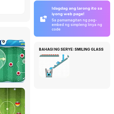
Idagdag ang larong ito sa
iyong web page!
Sa pamamagitan ng pag-
embed ng simpleng linya ng
code
BAHAGI NG SERYE: SMILING GLASS