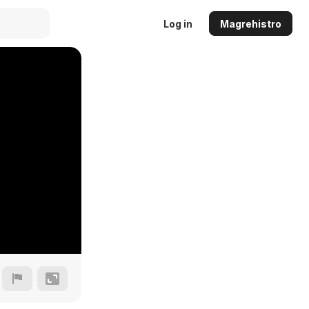
Log in
Magrehistro