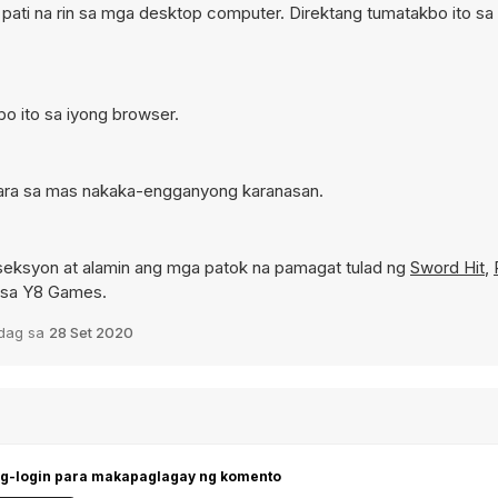
 pati na rin sa mga desktop computer. Direktang tumatakbo ito sa
kbo ito sa iyong browser.
 para sa mas nakaka-engganyong karanasan.
seksyon at alamin ang mga patok na pamagat tulad ng
Sword Hit
,
d sa Y8 Games.
gdag sa
28 Set 2020
g-login para makapaglagay ng komento