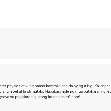
ater physics at kung paano kontrolin ang daloy ng tubig. Kailanga
o ang lebel at hindi matalo. Napakasimple ng mga patakaran ng le
saya sa paglalaro ng larong ito dito sa Y8.com!