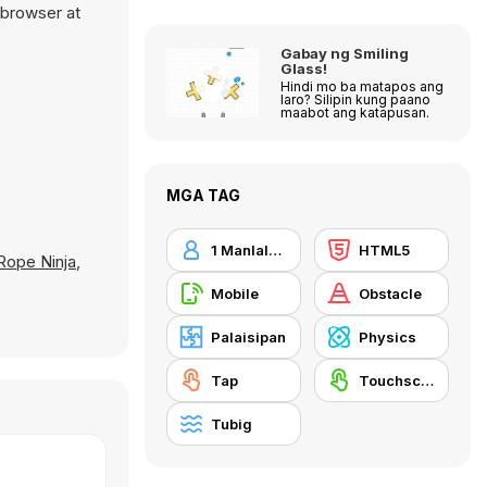
 browser at
Gabay ng Smiling
Glass!
Hindi mo ba matapos ang
laro? Silipin kung paano
maabot ang katapusan.
MGA TAG
1 Manlalaro
HTML5
Rope Ninja
,
Mobile
Obstacle
Palaisipan
Physics
Tap
Touchscreen
Tubig