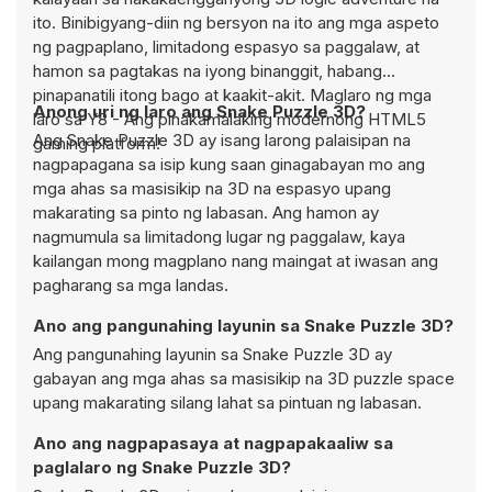
ito. Binibigyang-diin ng bersyon na ito ang mga aspeto
ng pagpaplano, limitadong espasyo sa paggalaw, at
hamon sa pagtakas na iyong binanggit, habang
pinapanatili itong bago at kaakit-akit. Maglaro ng mga
Anong uri ng laro ang Snake Puzzle 3D?
laro sa Y8 - Ang pinakamalaking modernong HTML5
Ang Snake Puzzle 3D ay isang larong palaisipan na
gaming platform!
nagpapagana sa isip kung saan ginagabayan mo ang
mga ahas sa masisikip na 3D na espasyo upang
makarating sa pinto ng labasan. Ang hamon ay
nagmumula sa limitadong lugar ng paggalaw, kaya
kailangan mong magplano nang maingat at iwasan ang
pagharang sa mga landas.
Ano ang pangunahing layunin sa Snake Puzzle 3D?
Ang pangunahing layunin sa Snake Puzzle 3D ay
gabayan ang mga ahas sa masisikip na 3D puzzle space
upang makarating silang lahat sa pintuan ng labasan.
Ano ang nagpapasaya at nagpapakaaliw sa
paglalaro ng Snake Puzzle 3D?