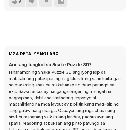
6
MGA DETALYE NG LARO
Ano ang tungkol sa Snake Puzzle 3D?
Hinahamon ng Snake Puzzle 3D ang iyong isip sa
matatalinong palaisipan ng pagtakas kung saan kailangan
ng maraming ahas na makahanap ng daan patungo sa
exit. Bawat antas ay nangangailangan ng maingat na
pagpaplano, dahil ang limitadong espasyo at
mapanlinlang na mga layout ay pipilitin kang mag-isip ng
ilang galaw nang maaga. Gabayan ang mga ahas nang
hindi humaharang sa kanilang landas, paghusayin ang
spatial reasoning at buksan ang pinto patungo sa
kalayaan sa nakakaengganyong 3D logic adventure na