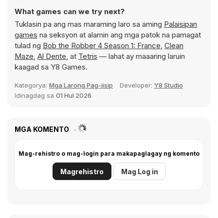
What games can we try next?
Tuklasin pa ang mas maraming laro sa aming
Palaisipan
games
na seksyon at alamin ang mga patok na pamagat
tulad ng
Bob the Robber 4 Season 1: France
,
Clean
Maze
,
Al Dente
, at
Tetris
— lahat ay maaaring laruin
kaagad sa Y8 Games.
Kategorya:
Mga Larong Pag-iisip
Developer:
Y8 Studio
Idinagdag sa
01 Hul 2026
MGA KOMENTO
Mag-rehistro o mag-login para makapaglagay ng komento
Magrehistro
Mag Log in