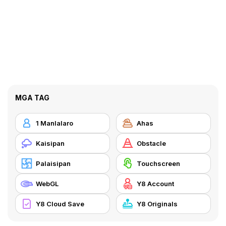
MGA TAG
1 Manlalaro
Ahas
Kaisipan
Obstacle
Palaisipan
Touchscreen
WebGL
Y8 Account
Y8 Cloud Save
Y8 Originals