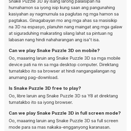
Snake Puzzle 3D ay isang larong palaisipan na
humahamon sa iyong isip kung saan ang pangunahing
kasiyahan ay nagmumula sa paglutas ng mga hamon sa
pagtakas. Ginagabayan mo ang mga ahas sa masisikip
na 3D na espasyo, planuhin nang maingat ang mga galaw
at siguraduhing makarating silang lahat sa pintuan ng
labasan nang hindi nahaharangan ang isa't isa.
Can we play Snake Puzzle 3D on mobile?
Oo, maaaring laruin ang Snake Puzzle 3D sa mga mobile
device pati na rin sa mga desktop computer. Direktang
tumatakbo ito sa browser at hindi nangangailangan ng
anumang pag-download.
Is Snake Puzzle 3D free to play?
Oo, libre laruin ang Snake Puzzle 3D sa Y8 at direktang
tumatakbo ito sa iyong browser.
Can we play Snake Puzzle 3D in full screen mode?
Oo, maaaring laruin ang Snake Puzzle 3D sa full screen
mode para sa mas nakaka-engganyong karanasan.