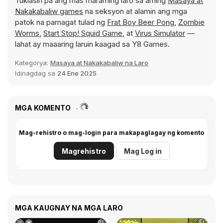
Tuklasin pa ang mas maraming laro sa aming
Masaya at
Nakakabaliw games
na seksyon at alamin ang mga
patok na pamagat tulad ng
Frat Boy Beer Pong
,
Zombie
Worms
,
Start Stop! Squid Game
, at
Virus Simulator
—
lahat ay maaaring laruin kaagad sa Y8 Games.
Kategorya:
Masaya at Nakakabaliw na Laro
Idinagdag sa
24 Ene 2025
MGA KOMENTO
Mag-rehistro o mag-login para makapaglagay ng komento
Magrehistro
Mag Log in
MGA KAUGNAY NA MGA LARO