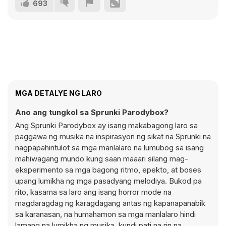
693
MGA DETALYE NG LARO
Ano ang tungkol sa Sprunki Parodybox?
Ang Sprunki Parodybox ay isang makabagong laro sa
paggawa ng musika na inspirasyon ng sikat na Sprunki na
nagpapahintulot sa mga manlalaro na lumubog sa isang
mahiwagang mundo kung saan maaari silang mag-
eksperimento sa mga bagong ritmo, epekto, at boses
upang lumikha ng mga pasadyang melodiya. Bukod pa
rito, kasama sa laro ang isang horror mode na
magdaragdag ng karagdagang antas ng kapanapanabik
sa karanasan, na humahamon sa mga manlalaro hindi
lamang na lumikha ng musika, kundi pati na rin na