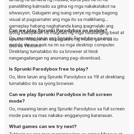
panatilihing kalmado sa gitna ng mga nakakatakot na
sitwasyon. Galugarin ang isang serye ng mga bagong
visual at pagsamahin ang mga ito sa malikhaing
gameplay habang naghahanda kang ipagmalaki ang
Can we play Sprunki Parodybox on mobile?
iyong kakayahan na maghalo ng mga natatanging beat at
Oo, maaaring laruin ang Sprunki Parodybox sa mga
epekto. Masiyahan sa paglalaro ng music game na ito
mobile device pati na rin sa mga desktop computer.
dito sa Y8.com!
Direktang tumatakbo ito sa browser at hindi
nangangailangan ng anumang pag-download.
Is Sprunki Parodybox free to play?
Oo, libre laruin ang Sprunki Parodybox sa Y8 at direktang
tumatakbo ito sa iyong browser.
Can we play Sprunki Parodybox in full screen
mode?
Oo, maaaring laruin ang Sprunki Parodybox sa full screen
mode para sa mas nakaka-engganyong karanasan.
What games can we try next?