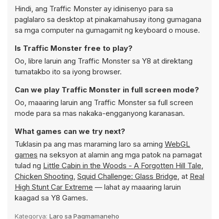
Hindi, ang Traffic Monster ay idinisenyo para sa
paglalaro sa desktop at pinakamahusay itong gumagana
sa mga computer na gumagamit ng keyboard o mouse.
Is Traffic Monster free to play?
Oo, libre laruin ang Traffic Monster sa Y8 at direktang
tumatakbo ito sa iyong browser.
Can we play Traffic Monster in full screen mode?
Oo, maaaring laruin ang Traffic Monster sa full screen
mode para sa mas nakaka-engganyong karanasan.
What games can we try next?
Tuklasin pa ang mas maraming laro sa aming
WebGL
games
na seksyon at alamin ang mga patok na pamagat
tulad ng
Little Cabin in the Woods - A Forgotten Hill Tale
,
Chicken Shooting
,
Squid Challenge: Glass Bridge
, at
Real
High Stunt Car Extreme
— lahat ay maaaring laruin
kaagad sa Y8 Games.
Kategorya:
Laro sa Pagmamaneho