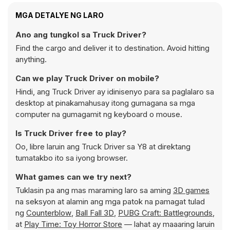
MGA DETALYE NG LARO
Ano ang tungkol sa Truck Driver?
Find the cargo and deliver it to destination. Avoid hitting
anything.
Can we play Truck Driver on mobile?
Hindi, ang Truck Driver ay idinisenyo para sa paglalaro sa
desktop at pinakamahusay itong gumagana sa mga
computer na gumagamit ng keyboard o mouse.
Is Truck Driver free to play?
Oo, libre laruin ang Truck Driver sa Y8 at direktang
tumatakbo ito sa iyong browser.
What games can we try next?
Tuklasin pa ang mas maraming laro sa aming
3D games
na seksyon at alamin ang mga patok na pamagat tulad
ng
Counterblow
,
Ball Fall 3D
,
PUBG Craft: Battlegrounds
,
at
Play Time: Toy Horror Store
— lahat ay maaaring laruin