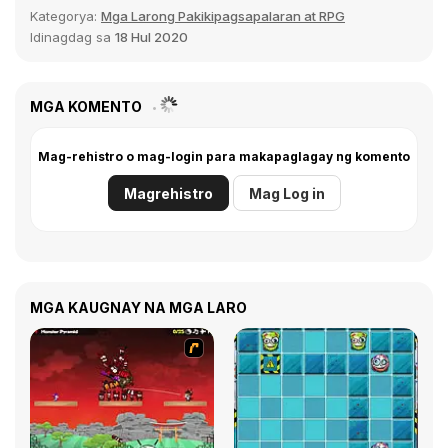
Kategorya:
Mga Larong Pakikipagsapalaran at RPG
Idinagdag sa
18 Hul 2020
MGA KOMENTO
Mag-rehistro o mag-login para makapaglagay ng komento
Magrehistro
Mag Log in
MGA KAUGNAY NA MGA LARO