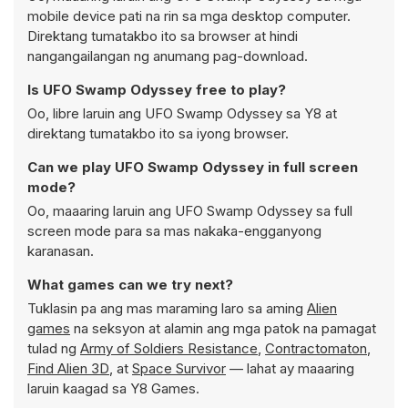
mobile device pati na rin sa mga desktop computer.
Direktang tumatakbo ito sa browser at hindi
nangangailangan ng anumang pag-download.
Is UFO Swamp Odyssey free to play?
Oo, libre laruin ang UFO Swamp Odyssey sa Y8 at
direktang tumatakbo ito sa iyong browser.
Can we play UFO Swamp Odyssey in full screen
mode?
Oo, maaaring laruin ang UFO Swamp Odyssey sa full
screen mode para sa mas nakaka-engganyong
karanasan.
What games can we try next?
Tuklasin pa ang mas maraming laro sa aming
Alien
games
na seksyon at alamin ang mga patok na pamagat
tulad ng
Army of Soldiers Resistance
,
Contractomaton
,
Find Alien 3D
, at
Space Survivor
— lahat ay maaaring
laruin kaagad sa Y8 Games.