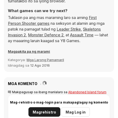
tumatakbo ito sa iyong browser.
What games can we try next?
Tuklasin pa ang mas maraming laro sa aming
First
Person Shooter games
na seksyon at alamin ang mga
patok na pamagat tulad ng
Leader Strike
,
Skeletons
Invasion 2
,
Monster Defence 2
, at
Assault Time
— lahat
ay maaaring laruin kaagad sa Y8 Games.
Magpakita pa ng marami
Kategorya:
Mga Larong Pamamaril
Idinagdag sa
12 Ago 2016
MGA KOMENTO
Makipagusap sa ibang manlalaro sa
Abandoned Island forum
Mag-rehistro o mag-login para makapaglagay ng komento
Magrehistro
Mag Log in