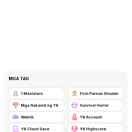
MGA TAG
1 Manlalaro
First Person Shooter
Mga Nakamit ng Y8
Survival Horror
WebGL
Y8 Account
Y8 Cloud Save
Y8 Highscore