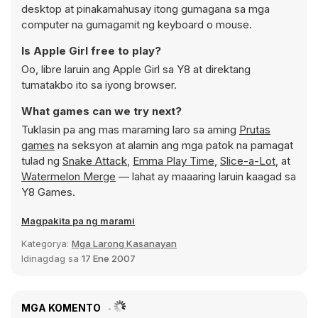
desktop at pinakamahusay itong gumagana sa mga
computer na gumagamit ng keyboard o mouse.
Is Apple Girl free to play?
Oo, libre laruin ang Apple Girl sa Y8 at direktang
tumatakbo ito sa iyong browser.
What games can we try next?
Tuklasin pa ang mas maraming laro sa aming
Prutas
games
na seksyon at alamin ang mga patok na pamagat
tulad ng
Snake Attack
,
Emma Play Time
,
Slice-a-Lot
, at
Watermelon Merge
— lahat ay maaaring laruin kaagad sa
Y8 Games.
Magpakita pa ng marami
Kategorya:
Mga Larong Kasanayan
Idinagdag sa
17 Ene 2007
MGA KOMENTO