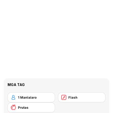
MGA TAG
1 Manlalaro
Flash
Prutas