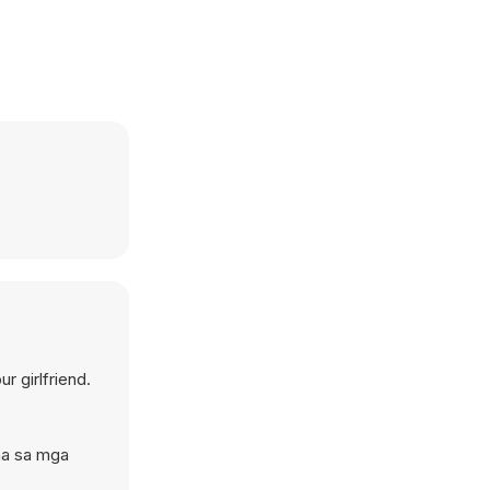
 girlfriend.
na sa mga