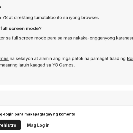
?
a Y8 at direktang tumatakbo ito sa iyong browser.
 full screen mode?
ster sa full screen mode para sa mas nakaka-engganyong karanas
ames
na seksyon at alamin ang mga patok na pamagat tulad ng
Bo
maaaring laruin kaagad sa Y8 Games.
g-login para makapaglagay ng komento
ehistro
Mag Log in