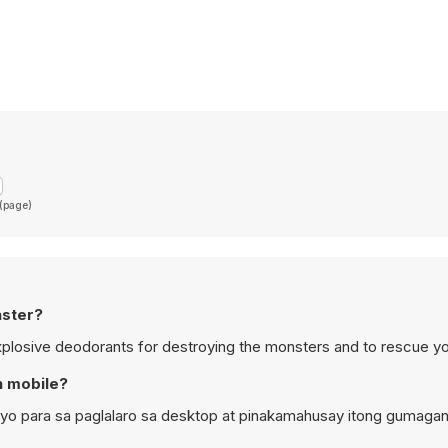
 (page)
aster?
sive deodorants for destroying the monsters and to rescue your
n mobile?
enyo para sa paglalaro sa desktop at pinakamahusay itong gumaga