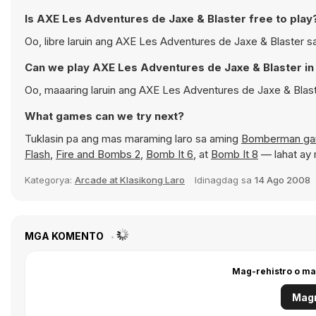
Is AXE Les Adventures de Jaxe & Blaster free to play
Oo, libre laruin ang AXE Les Adventures de Jaxe & Blaster s
Can we play AXE Les Adventures de Jaxe & Blaster in
Oo, maaaring laruin ang AXE Les Adventures de Jaxe & Bla
What games can we try next?
Tuklasin pa ang mas maraming laro sa aming
Bomberman g
Flash
,
Fire and Bombs 2
,
Bomb It 6
, at
Bomb It 8
— lahat ay 
Kategorya:
Arcade at Klasikong Laro
Idinagdag sa
14 Ago 2008
MGA KOMENTO
Mag-rehistro o ma
Magr