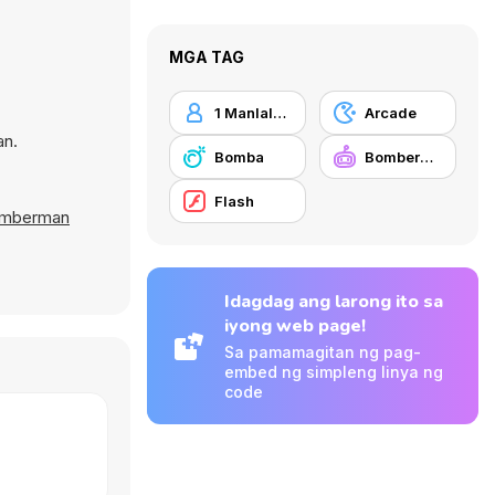
MGA TAG
1 Manlalaro
Arcade
an.
Bomba
Bomberman
Flash
mberman
Idagdag ang larong ito sa
iyong web page!
Sa pamamagitan ng pag-
embed ng simpleng linya ng
code