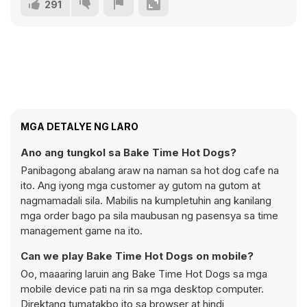
291
MGA DETALYE NG LARO
Ano ang tungkol sa Bake Time Hot Dogs?
Panibagong abalang araw na naman sa hot dog cafe na
ito. Ang iyong mga customer ay gutom na gutom at
nagmamadali sila. Mabilis na kumpletuhin ang kanilang
mga order bago pa sila maubusan ng pasensya sa time
management game na ito.
Can we play Bake Time Hot Dogs on mobile?
Oo, maaaring laruin ang Bake Time Hot Dogs sa mga
mobile device pati na rin sa mga desktop computer.
Direktang tumatakbo ito sa browser at hindi