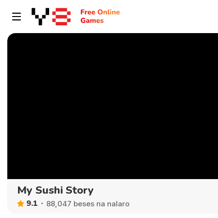
My Sushi Story
9.1
88,047 beses na nalaro