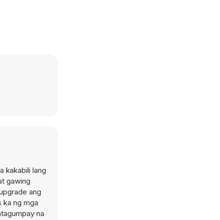
 kakabili lang
at gawing
-upgrade ang
s ka ng mga
matagumpay na