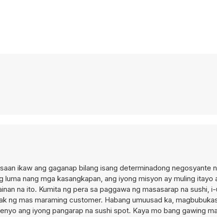
g saan ikaw ang gaganap bilang isang determinadong negosyante na
ang luma nang mga kasangkapan, ang iyong misyon ay muling itayo 
inan na ito. Kumita ng pera sa paggawa ng masasarap na sushi, i
hatak ng mas maraming customer. Habang umuusad ka, magbubuka
isenyo ang iyong pangarap na sushi spot. Kaya mo bang gawing 