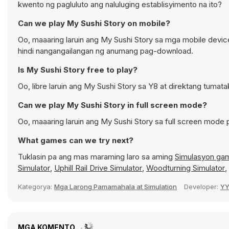
kwento ng pagluluto ang naluluging establisyimento na ito?
Can we play My Sushi Story on mobile?
Oo, maaaring laruin ang My Sushi Story sa mga mobile devic
hindi nangangailangan ng anumang pag-download.
Is My Sushi Story free to play?
Oo, libre laruin ang My Sushi Story sa Y8 at direktang tumata
Can we play My Sushi Story in full screen mode?
Oo, maaaring laruin ang My Sushi Story sa full screen mod
What games can we try next?
Tuklasin pa ang mas maraming laro sa aming
Simulasyon ga
Simulator
,
Uphill Rail Drive Simulator
,
Woodturning Simulator
,
Kategorya:
Mga Larong Pamamahala at Simulation
Developer:
Y
MGA KOMENTO