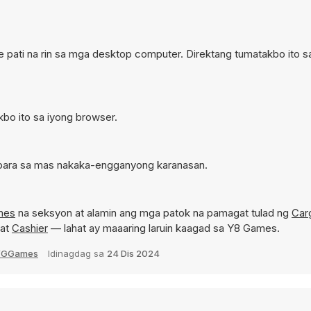
e pati na rin sa mga desktop computer. Direktang tumatakbo ito s
kbo ito sa iyong browser.
e para sa mas nakaka-engganyong karanasan.
mes
na seksyon at alamin ang mga patok na pamagat tulad ng
Car
 at
Cashier
— lahat ay maaaring laruin kaagad sa Y8 Games.
YGGames
Idinagdag sa
24 Dis 2024