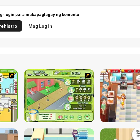
g-login para makapaglagay ng komento
ehistro
Mag Log in