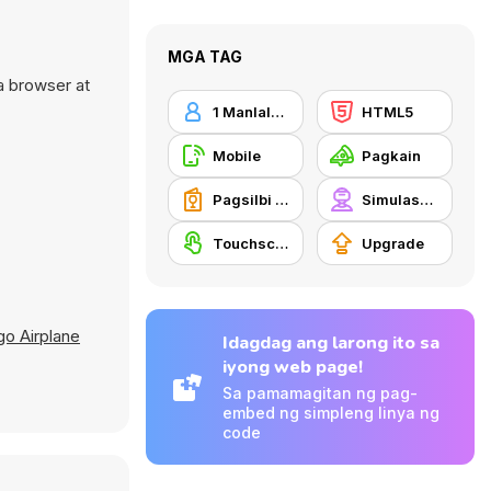
MGA TAG
a browser at
1 Manlalaro
HTML5
Mobile
Pagkain
Pagsilbi ng Pagkain
Simulasyon
Touchscreen
Upgrade
go Airplane
Idagdag ang larong ito sa
iyong web page!
Sa pamamagitan ng pag-
embed ng simpleng linya ng
code