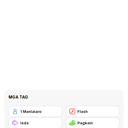
MGA TAG
1 Manlalaro
Flash
Isda
Pagkain