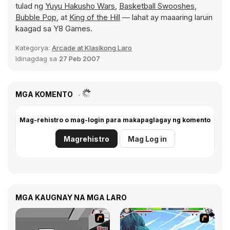
tulad ng
Yuyu Hakusho Wars
,
Basketball Swooshes
,
Bubble Pop
, at
King of the Hill
— lahat ay maaaring laruin
kaagad sa Y8 Games.
Kategorya:
Arcade at Klasikong Laro
Idinagdag sa
27 Peb 2007
MGA KOMENTO
Mag-rehistro o mag-login para makapaglagay ng komento
Magrehistro
Mag Log in
MGA KAUGNAY NA MGA LARO