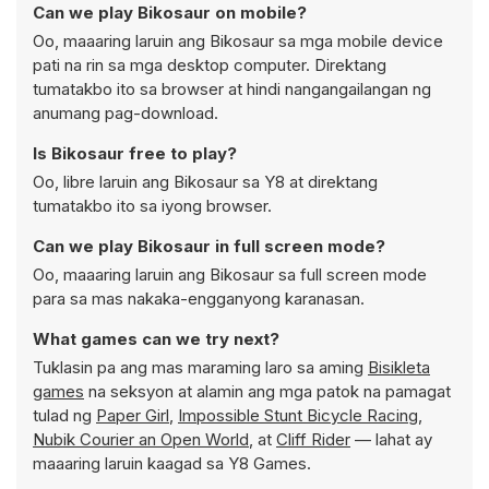
Can we play Bikosaur on mobile?
Oo, maaaring laruin ang Bikosaur sa mga mobile device
pati na rin sa mga desktop computer. Direktang
tumatakbo ito sa browser at hindi nangangailangan ng
anumang pag-download.
Is Bikosaur free to play?
Oo, libre laruin ang Bikosaur sa Y8 at direktang
tumatakbo ito sa iyong browser.
Can we play Bikosaur in full screen mode?
Oo, maaaring laruin ang Bikosaur sa full screen mode
para sa mas nakaka-engganyong karanasan.
What games can we try next?
Tuklasin pa ang mas maraming laro sa aming
Bisikleta
games
na seksyon at alamin ang mga patok na pamagat
tulad ng
Paper Girl
,
Impossible Stunt Bicycle Racing
,
Nubik Courier an Open World
, at
Cliff Rider
— lahat ay
maaaring laruin kaagad sa Y8 Games.