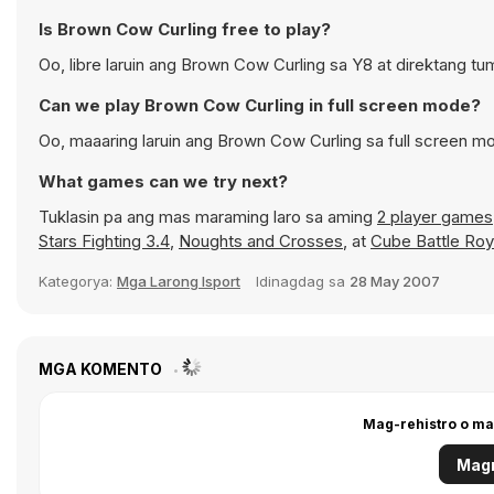
Is Brown Cow Curling free to play?
Oo, libre laruin ang Brown Cow Curling sa Y8 at direktang tu
Can we play Brown Cow Curling in full screen mode?
Oo, maaaring laruin ang Brown Cow Curling sa full screen
What games can we try next?
Tuklasin pa ang mas maraming laro sa aming
2 player games
Stars Fighting 3.4
,
Noughts and Crosses
, at
Cube Battle Roy
Kategorya:
Mga Larong Isport
Idinagdag sa
28 May 2007
MGA KOMENTO
Mag-rehistro o ma
Magr