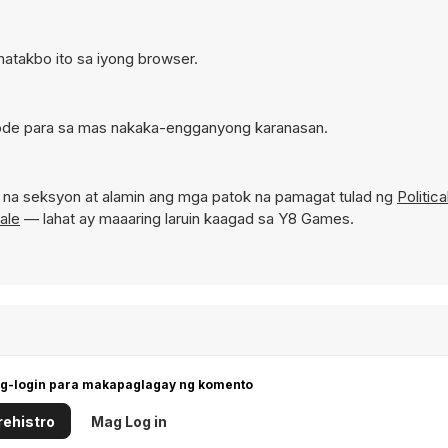
matakbo ito sa iyong browser.
 mode para sa mas nakaka-engganyong karanasan.
na seksyon at alamin ang mga patok na pamagat tulad ng
Politica
ale
— lahat ay maaaring laruin kaagad sa Y8 Games.
g-login para makapaglagay ng komento
ehistro
Mag Log in