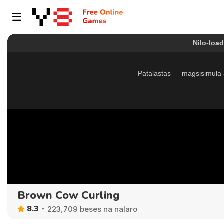
Brown Cow Curling
8.3
223,709 beses na nalaro