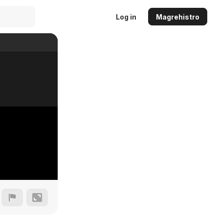
Log in
Magrehistro