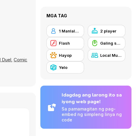
MGA TAG
1 Manlalaro
2 player
Flash
Galing sa Mouse
Hayop
Local Multiplayer
l Duel
,
Comic
Yelo
Idagdag ang larong ito sa
iyong web page!
Sa pamamagitan ng pag-
embed ng simpleng linya ng
code