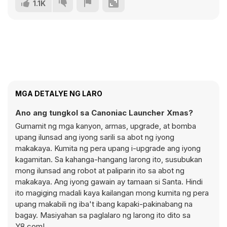
1.1K
MGA DETALYE NG LARO
Ano ang tungkol sa Canoniac Launcher Xmas?
Gumamit ng mga kanyon, armas, upgrade, at bomba
upang ilunsad ang iyong sarili sa abot ng iyong
makakaya. Kumita ng pera upang i-upgrade ang iyong
kagamitan. Sa kahanga-hangang larong ito, susubukan
mong ilunsad ang robot at paliparin ito sa abot ng
makakaya. Ang iyong gawain ay tamaan si Santa. Hindi
ito magiging madali kaya kailangan mong kumita ng pera
upang makabili ng iba't ibang kapaki-pakinabang na
bagay. Masiyahan sa paglalaro ng larong ito dito sa
Y8.com!