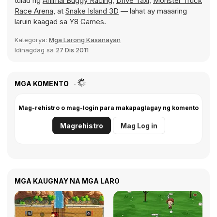
tulad ng
Animal Buggy Racing
,
Drive Taxi
,
Monster Truck
Race Arena
, at
Snake Island 3D
— lahat ay maaaring
laruin kaagad sa Y8 Games.
Kategorya:
Mga Larong Kasanayan
Idinagdag sa
27 Dis 2011
MGA KOMENTO
Mag-rehistro o mag-login para makapaglagay ng komento
Magrehistro
Mag Log in
MGA KAUGNAY NA MGA LARO