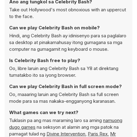
Ano ang tungkol sa Celebrity Bash?
Take out Hollywood's most obnoxious with an uppercut
to the face.
Can we play Celebrity Bash on mobile?
Hindi, ang Celebrity Bash ay idinisenyo para sa paglalaro
sa desktop at pinakamahusay itong gumagana sa mga
computer na gumagamit ng keyboard o mouse.
Is Celebrity Bash free to play?
Oo, libre laruin ang Celebrity Bash sa Y8 at direktang
tumatakbo ito sa iyong browser.
Can we play Celebrity Bash in full screen mode?
Oo, maaaring laruin ang Celebrity Bash sa full screen
mode para sa mas nakaka-engganyong karanasan.
What games can we try next?
Tuklasin pa ang mas maraming laro sa aming
namuong
dugo games
na seksyon at alamin ang mga patok na
pamagat tulad ng
Divine Intervention
,
Paris Rex
,
Mr