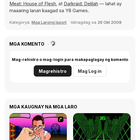
Meat: House of Flesh
, at
Darkraid: Delilah
— lahat ay
maaaring laruin kaagad sa Y8 Games.
Kategorya:
Mga Larong Isport
Idinagdag sa
26 Okt 2009
MGA KOMENTO
Mag-rehistro o mag-login para makapaglagay ng komento
Magrehistro
Mag Log in
MGA KAUGNAY NA MGA LARO