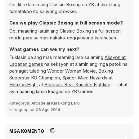
Oo, libre laruin ang Classic Boxing sa Y8 at direktang
tumatakbo ito sa iyong browser.
Can we play Classic Boxing in full screen mode?
Oo, maaaring laruin ang Classic Boxing sa full screen
mode para sa mas nakaka-engganyong karanasan.
What games can we try next?
Tuklasin pa ang mas maraming laro sa aming
Aksyon at
Labanan games
na seksyon at alamin ang mga patok na
pamagat tulad ng
Wonder Woman Movie
,
Boxing
Superstar KO Champion
,
Spider-Man: Hazards at
Horizon High
, at
Bearsus: Bear Knuckle Fighting
— lahat
ay maaaring laruin kaagad sa Y8 Games.
Kategorya:
Arcade at Klasikong Laro
Idinagdag sa
06 Ago 2014
MGA KOMENTO