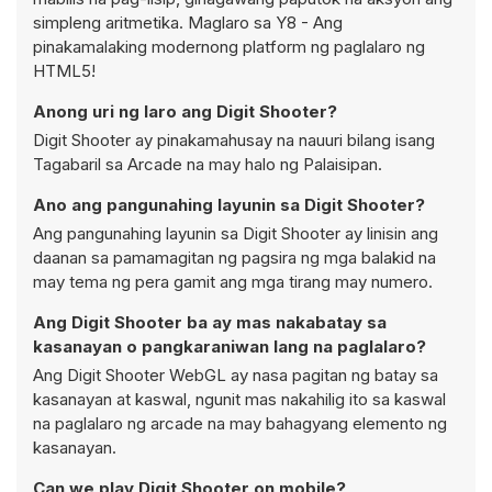
simpleng aritmetika. Maglaro sa Y8 - Ang
pinakamalaking modernong platform ng paglalaro ng
HTML5!
Anong uri ng laro ang Digit Shooter?
Digit Shooter ay pinakamahusay na nauuri bilang isang
Tagabaril sa Arcade na may halo ng Palaisipan.
Ano ang pangunahing layunin sa Digit Shooter?
Ang pangunahing layunin sa Digit Shooter ay linisin ang
daanan sa pamamagitan ng pagsira ng mga balakid na
may tema ng pera gamit ang mga tirang may numero.
Ang Digit Shooter ba ay mas nakabatay sa
kasanayan o pangkaraniwan lang na paglalaro?
Ang Digit Shooter WebGL ay nasa pagitan ng batay sa
kasanayan at kaswal, ngunit mas nakahilig ito sa kaswal
na paglalaro ng arcade na may bahagyang elemento ng
kasanayan.
Can we play Digit Shooter on mobile?