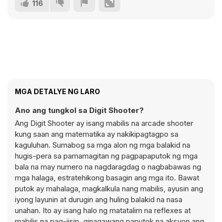
116
MGA DETALYE NG LARO
Ano ang tungkol sa Digit Shooter?
Ang Digit Shooter ay isang mabilis na arcade shooter
kung saan ang matematika ay nakikipagtagpo sa
kaguluhan. Sumabog sa mga alon ng mga balakid na
hugis-pera sa pamamagitan ng pagpapaputok ng mga
bala na may numero na nagdaragdag o nagbabawas ng
mga halaga, estratehikong basagin ang mga ito. Bawat
putok ay mahalaga, magkalkula nang mabilis, ayusin ang
iyong layunin at durugin ang huling balakid na nasa
unahan. Ito ay isang halo ng matatalim na reflexes at
mabilis na pag-iisip, ginagawang paputok na aksyon ang