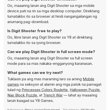
Oo, maaaring laruin ang Digit Shooter sa mga mobile
device pati na rin sa mga desktop computer. Direktang
tumatakbo ito sa browser at hindi nangangailangan ng
anumang pag-download.
Is Digit Shooter free to play?
Oo, libre laruin ang Digit Shooter sa Y8 at direktang
tumatakbo ito sa iyong browser.
Can we play Digit Shooter in full screen mode?
Oo, maaaring laruin ang Digit Shooter sa full screen
mode para sa mas nakaka-engganyong karanasan.
What games can we try next?
Tuklasin pa ang mas maraming laro sa aming
Mobile
games
na seksyon at alamin ang mga patok na pamagat
tulad ng
Princesses Colors Roulette
,
Halloween Puzzle
,
Nap Block Puzzle
, at
Trench War
— lahat ay maaaring
laruin kaagad sa Y8 Games.
Kategorya:
Mga Larong Pamamaril
Developer:
Y8 Studio