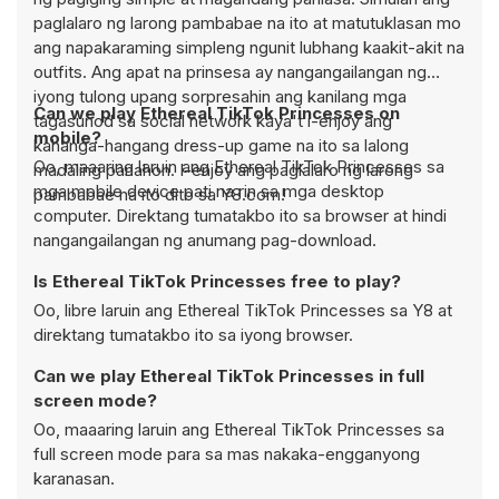
paglalaro ng larong pambabae na ito at matutuklasan mo
ang napakaraming simpleng ngunit lubhang kaakit-akit na
outfits. Ang apat na prinsesa ay nangangailangan ng
iyong tulong upang sorpresahin ang kanilang mga
Can we play Ethereal TikTok Princesses on
tagasunod sa social network kaya't i-enjoy ang
mobile?
kahanga-hangang dress-up game na ito sa lalong
Oo, maaaring laruin ang Ethereal TikTok Princesses sa
madaling panahon. I-enjoy ang paglalaro ng larong
mga mobile device pati na rin sa mga desktop
pambabae na ito dito sa Y8.com!
computer. Direktang tumatakbo ito sa browser at hindi
nangangailangan ng anumang pag-download.
Is Ethereal TikTok Princesses free to play?
Oo, libre laruin ang Ethereal TikTok Princesses sa Y8 at
direktang tumatakbo ito sa iyong browser.
Can we play Ethereal TikTok Princesses in full
screen mode?
Oo, maaaring laruin ang Ethereal TikTok Princesses sa
full screen mode para sa mas nakaka-engganyong
karanasan.