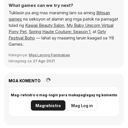
What games can we try next?
Tuklasin pa ang mas maraming laro sa aming
Bihisan
games
na seksyon at alamin ang mga patok na pamagat
tulad ng
Kawaii Beauty Salon
,
My Baby Unicorn Virtual
Pony Pet
,
Spring Haute Couture: Season 1
, at
Girly
Festival Boho
— lahat ay maaaring laruin kaagad sa Y8
Games.
Kategorya:
Mga Larong Pambabae
Idinagdag sa
27 Ago 2021
MGA KOMENTO
Mag-rehistro o mag-login para makapaglagay ng komento
Magrehistro
Mag Log in