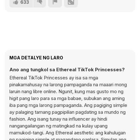
633
MGA DETALYE NG LARO
Ano ang tungkol sa Ethereal TikTok Princesses?
Ethereal TikTok Princesses ay isa sa mga
pinakamahusay na larong pampaganda na maaari mong
laruin nang libre online. Ngunit, kung mas gusto mo ng
higit pang laro para sa mga babae, subukan ang aming
iba pang mga larong pampaganda. Ang pagiging simple
ay palaging tamang pagpipilian pagdating sa mundo ng
fashion. Ang isang tunay na influencer ay hindi
nangangailangan ng matingkad na kulay upang
mamukod-tangi. Ang Ethereal aesthetic ang kahulugan
ng pagiging simple at magandang panlasa. Simulan ang