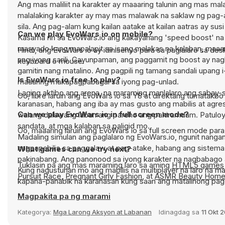
Ang mas maliliit na karakter ay maaaring talunin ang mas ma
malalaking karakter ay may mas malawak na saklaw ng pag-at
sila. Ang pag-alam kung kailan aatake at kailan aatras ay susi
Can we play EvoWars io on mobile?
Kasama rin sa EvoWars.io ang kakayahang 'speed boost' na
masyado kang mapalapit sa isang malakas na kalaban, maaari
Hindi, ang EvoWars io ay idinisenyo para sa paglalaro sa 
ang iyong sarili. Gayunpaman, ang paggamit ng boost ay nag
keyboard o mouse.
gamitin nang matalino. Ang pagpili ng tamang sandali upang i
Is EvoWars io free to play?
maaaring makapagpabagal sa iyong pag-unlad.
Laging aktibo ang arena, na maraming manlalaro ang sabay-sa
Oo, libre laruin ang EvoWars io sa Y8 at direktang tumatakbo
karanasan, habang ang iba ay mas gusto ang mabilis at agresi
Can we play EvoWars io in full screen mode?
walang dalawang laban ang pareho ang pakiramdam. Patuloy 
sandata, at mga kalaban sa paligid mo.
Oo, maaaring laruin ang EvoWars io sa full screen mode pa
Madaling simulan ang paglalaro ng EvoWars.io, ngunit nanga
nagpapabilis sa paggalaw at pag-atake, habang ang sistema
What games can we try next?
pakinabang. Ang panonood sa iyong karakter na nagbabago a
Tuklasin pa ang mas maraming laro sa aming
HTML5 games
Kung nagustuhan mo ang mabilis na multiplayer na laro na ma
Pursuit Race
,
Pregnant Girly Fashion
, at
ASMR Beauty Home
kapana-panabik na karanasan kung saan ang matalinong pag
ebolusyon at maging isang makapangyarihang mandirigma sa
Magpakita pa ng marami
Kategorya:
Mga Larong Aksyon at Labanan
Idinagdag sa
11 Okt 