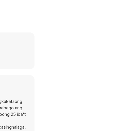
agkakataong
gbabago ang
oong 25 iba't
kasinghalaga.