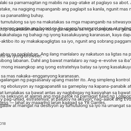
lalaki sa pamamagitan ng mabilis na pag-atake at paglayo sa abot
ake, na nagiging mapanganib ang paglapit sa kanila, ngunit mas 
 sa pananatiling buhay.
 tumutulong sa iyo na makatakas sa mga mapanganib na sitwasyo
 mong gamitin ang boost na ito upang humarurot palayo at muling
desktop at pinakamahusay itong gumagana sa mga computer na gum
kakahalaga ng bahagi ng iyong kasalukuyang karanasan, kaya dapa
-aktibo ito ay makakapagligtas sa iyo, ngunit ang sobrang paggami
bay na naglalaban. Ang ilang manlalaro ay nakatuon sa ligtas na 
 ito sa iyong browser.
bong labanan. Dahil ang bawat manlalaro ay nag-e-evolve sa iba't 
mong iniaangkop ang iyong estratehiya batay sa iyong kasalukuya
ra sa mas nakaka-engganyong karanasan.
ngailangan ng pagsasanay upang master ito. Ang simpleng kontrol
 ng ebolusyon ay nagpapanatili sa gameplay na kapana-panabik at
t lumalakas sa bawat antas ay nagbibigay ng kasiyahan sa bawat
na seksyon at alamin ang mga patok na pamagat tulad ng
Lollip
y pag-unlad, estratehiya, at patuloy na aksyon, nag-aalok ang Ev
less
— lahat ay maaaring laruin kaagad sa Y8 Games.
galaw at maingat na desisyon ay tumutulong sa iyo na umangat s
 arena.
2018