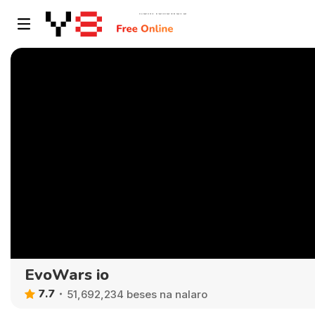
EvoWars io
7.7
51,692,234 beses na nalaro