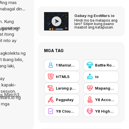
. Ang mas
mabagal din
Gabay ng EvoWars io
Hindi mo ba matapos ang
n. Kung
laro? Silipin kung paano
 iposisyon
maabot ang katapusan.
agamit ng
t itong
t nito ay
MGA TAG
pagkolekta ng
ibang bilis,
1 Manlalaro
Battle Royale
ng laki,
HTML5
io
 ay
 kapaki-
Larong pangmaramihan
Mapanganib
 sesyon.
ops Match3
,
oWars.io ng
Pagpatay
Y8 Account
a mga
Y8 Cloud Save
Y8 Highscore