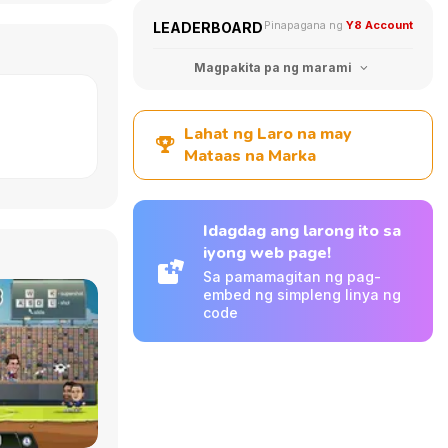
Pinapagana ng
Y8 Account
LEADERBOARD
Magpakita pa ng marami
Lahat ng Laro na may
Mataas na Marka
Idagdag ang larong ito sa
iyong web page!
Sa pamamagitan ng pag-
embed ng simpleng linya ng
code