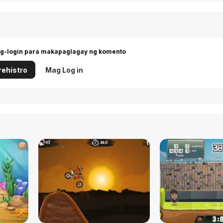
g-login para makapaglagay ng komento
ehistro
Mag Log in