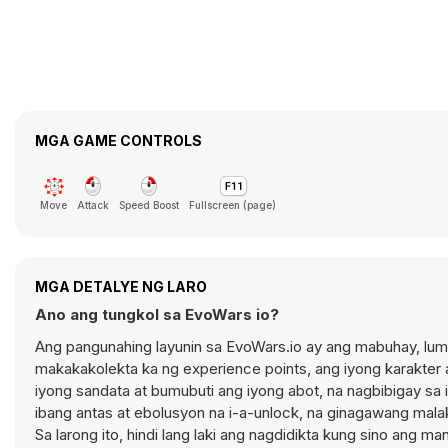
MGA GAME CONTROLS
Move
Attack
Speed Boost
Fullscreen (page)
MGA DETALYE NG LARO
Ano ang tungkol sa EvoWars io?
Ang pangunahing layunin sa EvoWars.io ay ang mabuhay, lum
makakakolekta ka ng experience points, ang iyong karakter
iyong sandata at bumubuti ang iyong abot, na nagbibigay s
ibang antas at ebolusyon na i-a-unlock, na ginagawang mala
Sa larong ito, hindi lang laki ang nagdidikta kung sino ang 