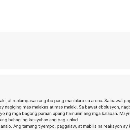
aki, at malampasan ang iba pang manlalaro sa arena. Sa bawat p
 ay nagiging mas malakas at mas malaki. Sa bawat ebolusyon, na
a iyo ng mga bagong paraan upang hamunin ang mga kalaban. Mayr
king bahagi ng kasiyahan ang pag-unlad.
mananalo. Ang tamang tiyempo, paggalaw, at mabilis na reaksyon ay 