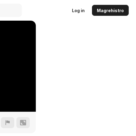
Log in
Magrehistro