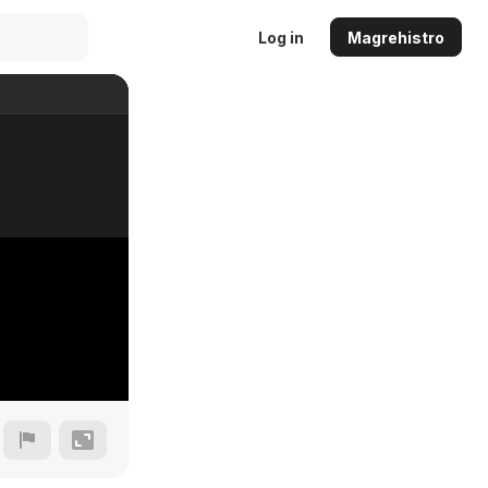
Log in
Magrehistro