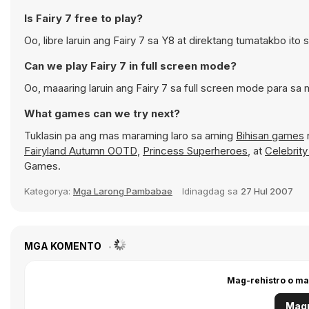
Is Fairy 7 free to play?
Oo, libre laruin ang Fairy 7 sa Y8 at direktang tumatakbo ito 
Can we play Fairy 7 in full screen mode?
Oo, maaaring laruin ang Fairy 7 sa full screen mode para 
What games can we try next?
Tuklasin pa ang mas maraming laro sa aming
Bihisan games
Fairyland Autumn OOTD
,
Princess Superheroes
, at
Celebrit
Games.
Kategorya:
Mga Larong Pambabae
Idinagdag sa
27 Hul 2007
MGA KOMENTO
Mag-rehistro o ma
Magr