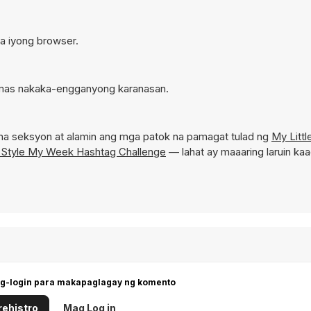
sa iyong browser.
sa mas nakaka-engganyong karanasan.
na seksyon at alamin ang mga patok na pamagat tulad ng
My Littl
y Style My Week Hashtag Challenge
— lahat ay maaaring laruin ka
g-login para makapaglagay ng komento
ehistro
Mag Log in