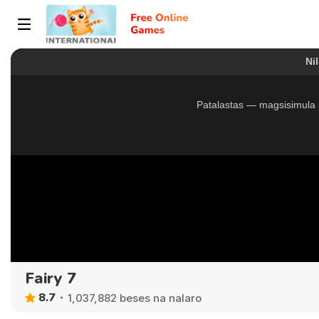
Fairy 7
8.7
1,037,882 beses na nalaro