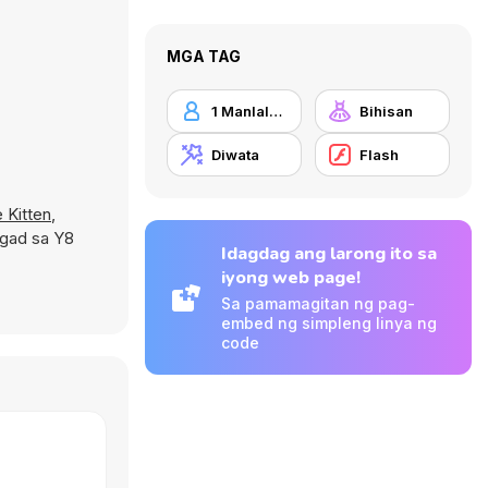
MGA TAG
1 Manlalaro
Bihisan
Diwata
Flash
e Kitten
,
agad sa Y8
Idagdag ang larong ito sa
iyong web page!
Sa pamamagitan ng pag-
embed ng simpleng linya ng
code