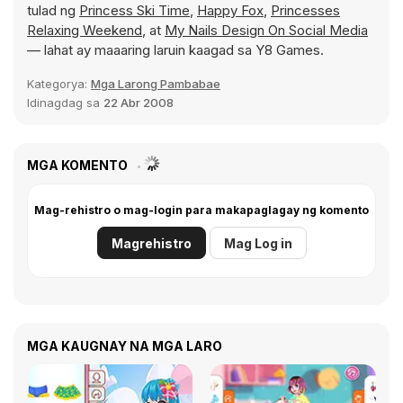
tulad ng
Princess Ski Time
,
Happy Fox
,
Princesses
Relaxing Weekend
, at
My Nails Design On Social Media
— lahat ay maaaring laruin kaagad sa Y8 Games.
Kategorya:
Mga Larong Pambabae
Idinagdag sa
22 Abr 2008
MGA KOMENTO
Mag-rehistro o mag-login para makapaglagay ng komento
Magrehistro
Mag Log in
MGA KAUGNAY NA MGA LARO